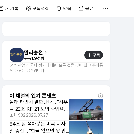
내 기록
구독설정
알림
공유
밀리충전
구독
구독
1.9천명
군수 산업과 국제 정치에 대한 모든 것을 깊이 있고 흥미롭
게 다루는 공간입니다
이 채널의 인기 콘텐츠
올해 하반기 결판난다... "사우
디 22조 KF-21 도입 사업의
모든 것"
조회
932
2026.07.27
84조 원 쏟아붓는 미국 미사
일 증산... "한국 없으면 못 만