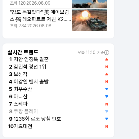
드는 이유"
조회
120
2026.08.09
"값도 똑같았다" 美 에이브럼
스·獨 레오파르트 제친 K2...
페루가 밝힌 진짜 이유
조회
734
2026.08.08
실시간 트렌드
오늘 11:10 기준
지안 엄정욱 결혼
1
김민석 경선 1위
2
보신각
3
이강인 벤치 출발
4
최우수산
5
마니산
6
스레파
7
쿠팡 플레이
8
1236회 로또 당첨 번호
9
가요대전
10