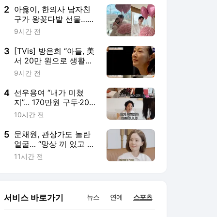
2
아옳이, 한의사 남자친
구가 왕꽃다발 선물…
“프로포즈는 아냐” [IS하
9시간 전
이컷]
3
[TVis] 방은희 “아들, 美
서 20만 원으로 생활…
자투리 고기 먹는다고”
9시간 전
눈물 (특종세상)
4
선우용여 “내가 미쳤
지”... 170만원 구두·200
만원 샤넬 공개
10시간 전
5
문채원, 관상가도 놀란
얼굴… “망상 끼 있고 욕
망 커”
11시간 전
서비스 바로가기
뉴스
연예
스포츠