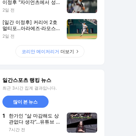
이정후 "자이언츠에서 성공
하고 싶다"
2일 전
[일간 이정후] 커리어 2호
멀티포...아라에즈·라모스
떠난 날, SF 공격 주도
2일 전
코리안 메이저리거
더보기
일간스포츠 랭킹 뉴스
최근 3시간 집계 결과입니다.
많이 본 뉴스
1
한가인 “삶 마감해도 상
관없다 생각”…유튜브 시
작 이유
7시간 전