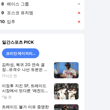
8
베이스 그룹
,유지
9
포스코 퓨처엠
,상승
10
입추
,상승
일간스포츠
PICK
코리안 메이저리거
김하성, 복귀 2G 연속 결
장...유격수 나선 듀본은 2
안타·ATL 6연승
17시간 전
이정후 지킨 SF, 트레이드
시장에서 또다른 '레전드
주니어' 품었다
1일 전
트레이드 불가 이유 증명한