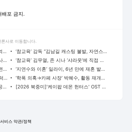
 재배포 금지.
언론사로 이동합니다.
다니엘 측, 어도어에 반박 “위약벌 1000억 육박, 어떤 기획사가 영입하겠나” - 일간스포츠
‘참교육’ 감독 “김남길 캐스팅 불발, 자연스러운 과정… 다음엔 꼭 함께하고 싶어” [인터뷰
레드벨벳 슬기 사촌동생 유튜버 수키진 사망... “갑작스러운 사고” - 일간스포츠
‘참교육’ 김무열, 존 시나 ‘샤라웃’에 직접 등판…넷플릭스 “쌍둥이” 인정 [왓IS] - 일간스
박정수, ‘사실혼’ 정경호 父에 “맨날 싸우면서도 살아…내 자존심” (웬만해선) - 일간스포츠
‘지연수와 이혼’ 일라이, 6년 만에 재혼 발표…“남은 인생 함께할 사람” [전문] - 일간스포츠
18G 연속 안타 이정후, 타율 1위 로페즈 턱밑 추격...한국인 최초 타격왕 현실되나 - 일간스포츠
‘학폭 의혹→카페 사장’ 박혜수, 활동 재개하나…화보 사진 공개 - 일간스포츠
‘130억 세금 완납’ 차은우, 입대 전 셀카 공개 [IS하이컷] - 일간스포츠
[2026 북중미]'케이팝 데몬 헌터스' OST 부른 이재, 북중미월드컵 개막식 무대 선다 - 일간스포츠
서비스 약관/정책