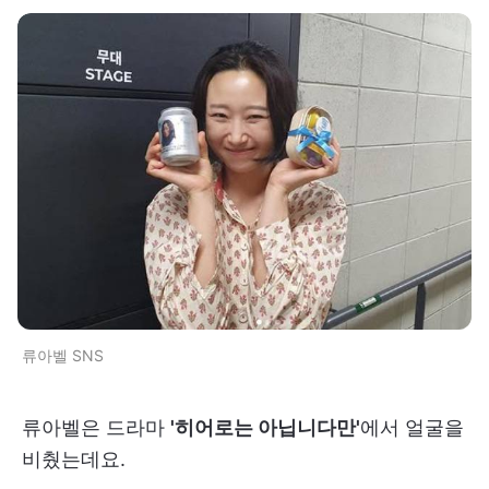
류아벨 SNS
류아벨은 드라마
'히어로는 아닙니다만'
에서 얼굴을
비췄는데요.