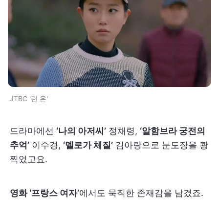
JTBC '런 온'
드라마에선
‘나의 아저씨’
정채령,
‘알함브라 궁전의
추억’
이수경,
‘멜로가 체질’
김아랑으로 눈도장을 쾅
찍었고요.
영화 ‘프랑스 여자’
에서도 묵직한 존재감을 남겼죠.