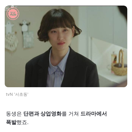
tvN '서초동'
동생은
단편과 상업영화
를 거쳐
드라마에서
폭발
했죠.