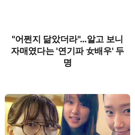
"어쩐지 닮았더라"…알고 보니
자매였다는 '연기파 女배우' 두
명