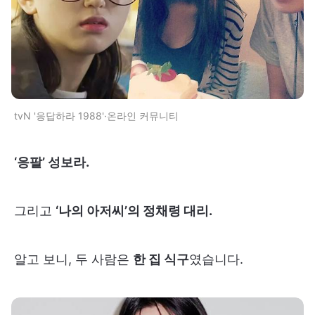
tvN '응답하라 1988'·온라인 커뮤니티
‘응팔’ 성보라.
그리고
‘나의 아저씨’의 정채령 대리.
알고 보니, 두 사람은
한 집 식구
였습니다.