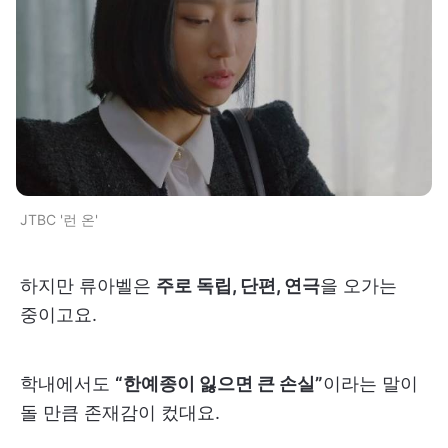
JTBC '런 온'
하지만 류아벨은
주로 독립, 단편, 연극
을 오가는
중이고요.
학내에서도
“한예종이 잃으면 큰 손실”
이라는 말이
돌 만큼 존재감이 컸대요.