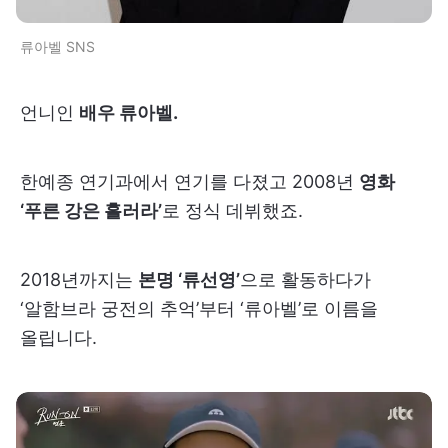
류아벨 SNS
언니인
배우 류아벨.
한예종 연기과에서 연기를 다졌고 2008년
영화
‘푸른 강은 흘러라’
로 정식 데뷔했죠.
2018년까지는
본명 ‘류선영’
으로 활동하다가
‘알함브라 궁전의 추억’부터 ‘류아벨’로 이름을
올립니다.