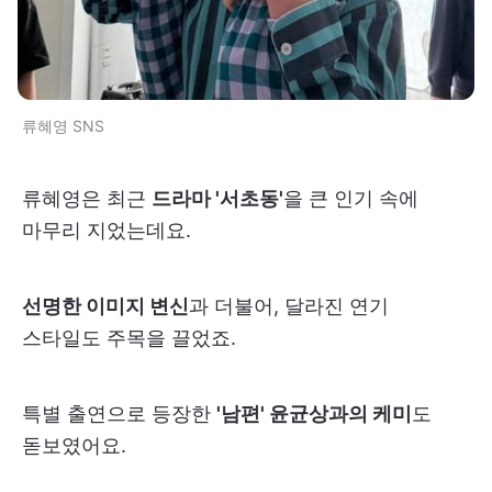
류혜영 SNS
류혜영은 최근
드라마 '서초동'
을 큰 인기 속에
마무리 지었는데요.
선명한 이미지 변신
과 더불어, 달라진 연기
스타일도 주목을 끌었죠.
특별 출연으로 등장한
'남편' 윤균상과의 케미
도
돋보였어요.