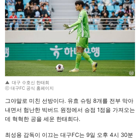
▲
대구 수호신 한태희
ⓒ 대구FC 공식 홈페이지
그야말로 미친 선방이다. 유효 슈팅 8개를 전부 막아
내면서 험난한 빅버드 원정에서 승점 1점을 가져오는
데 혁혁한 공을 세운 한태희다.
최성용 감독이 이끄는 대구FC는 9일 오후 4시 30분