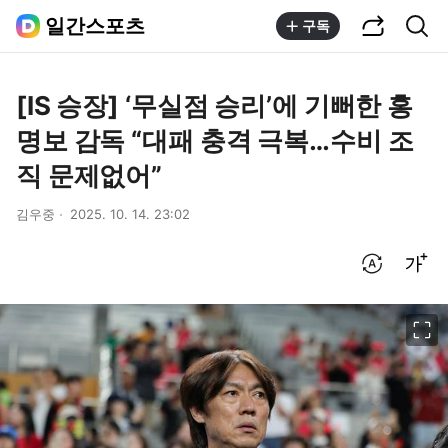
공유하기
통합검색
일간스포츠
구독
[IS 승장] ‘무실점 승리’에 기뻐한 홍
명보 감독 “대패 충격 극복…수비 조
직 문제없어”
김우중
2025. 10. 14. 23:02
번역 설정
글씨크기 조절하기
이미지 크게 보기