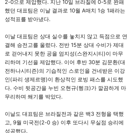
2-0으로 제압했다. 지난 10일 브라질에 0-5로 완패
했던 대표팀은 이날 결과로 10월 A매치 1승 1패라는
성적표를 받아냈다.
이날 대표팀은 상대 실수를 놓치지 않고 득점으로 연
결해 승전고를 울렸다. 전반 15분 상대 수비가 제대
로 걷어내지 못한 공을 엄지성(스완지시티)이 마무
리하며 기선을 제압했다. 이어 후반 30분 김문환(대
전하나시티즌)의 기습적인 스로인을 건네받은 이강
인(파리 생제르맹)이 환상적인 로빙 패스를 시도했
다. 수비 뒷공간을 누빈 오현규(헹크)가 깔끔하게 마
무리하며 쐐기를 박았다.
이날도 대표팀은 브라질전과 같은 백3 전형을 택했
고, 9월 미국전(2-0 승) 이후 또다시 무실점 승리에
성공했다.