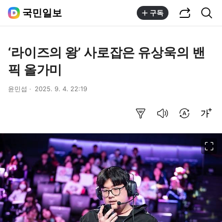
공유하기
통합검색
국민일보
구독
‘라이즈의 왕’ 사로잡은 유상욱의 밴
픽 올가미
윤민섭
2025. 9. 4. 22:19
요약보기
음성으로 듣기
번역 설정
글씨크기 조절하기
이미지 크게 보기