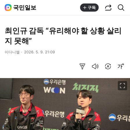
공유하기
통합검색
국민일보
구독
최인규 감독 “유리해야 할 상황 살리
지 못해”
이다니엘
2026. 5. 9. 21:09
요약보기
음성으로 듣기
번역 설정
글씨크기 조절하기
이미지 크게 보기