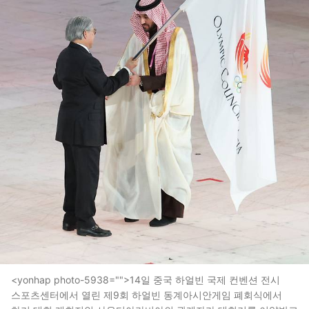
<yonhap photo-5938="">14일 중국 하얼빈 국제 컨벤션 전시
스포츠센터에서 열린 제9회 하얼빈 동계아시안게임 폐회식에서