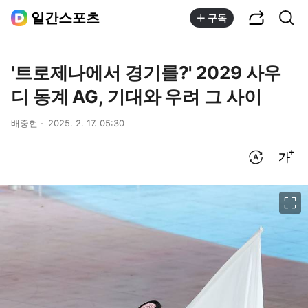
공유하기
통합검색
일간스포츠
구독
'트로제나에서 경기를?' 2029 사우
디 동계 AG, 기대와 우려 그 사이
배중현
2025. 2. 17. 05:30
번역 설정
글씨크기 조절하기
이미지 크게 보기