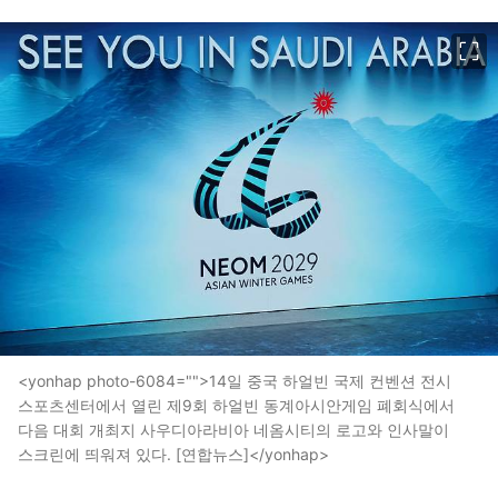
이미지 크게 보기
<yonhap photo-6084="">14일 중국 하얼빈 국제 컨벤션 전시
스포츠센터에서 열린 제9회 하얼빈 동계아시안게임 폐회식에서
다음 대회 개최지 사우디아라비아 네옴시티의 로고와 인사말이
스크린에 띄워져 있다. [연합뉴스]</yonhap>