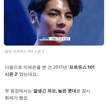
엠넷 '프로듀스 101 시즌 2'
다음으로 이세온을 본 건 2017년
'프로듀스 101
시즌 2'
였는데요.
첫 등장에서는
잘생긴 외모, 높은 콧대
로 잠시
화제가 됐죠.