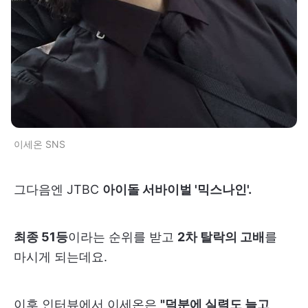
이세온 SNS
그다음엔 JTBC
아이돌 서바이벌 '믹스나인'.
최종 51등
이라는 순위를 받고
2차 탈락의 고배
를
마시게 되는데요.
이후 인터뷰에서 이세온은
"덕분에 실력도 늘고