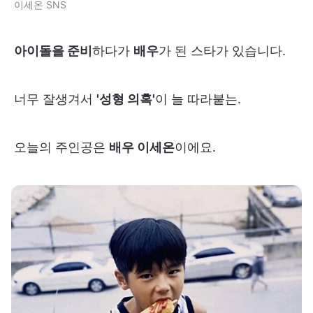
이세온 SNS
아이돌을 준비
하다가
배우
가 된 스타가 있습니다.
너무 잘생겨서
'성형 의혹'
이 늘 따라붙는.
오늘의 주인공은
배우 이세온
이에요.