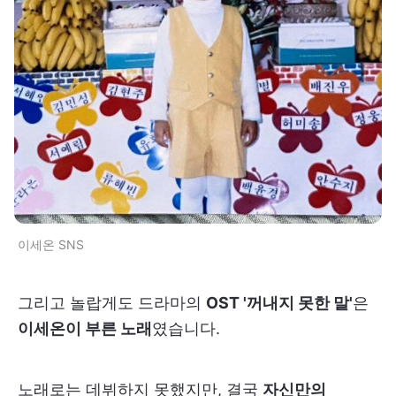
이세온 SNS
그리고 놀랍게도 드라마의
OST '꺼내지 못한 말'
은
이세온이 부른 노래
였습니다.
노래로는 데뷔하지 못했지만, 결국
자신만의