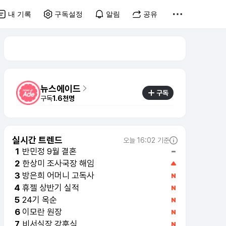
내 기록
구독설정
알림
공유
뉴스에이드
구독
구독
1.6천명
실시간 트렌드
오늘 16:02 기준
반민정 9월 결혼
1
한상미 조사국장 해임
2
방은희 어머니 고독사
3
휴젤 상반기 실적
4
24기 옥순
5
이모란 원장
6
비서실장 강훈식
7