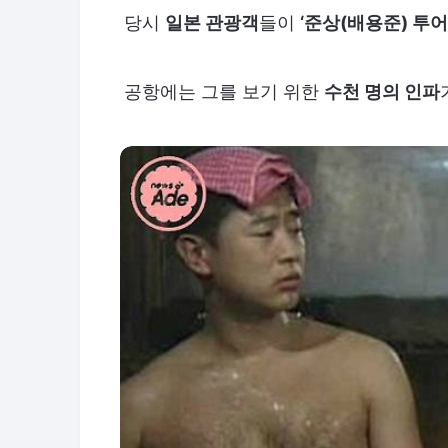
당시
일본 관광객
들이
‘준상(배용준) 투어
공항에는 그를 보기 위한
수천 명의 인파