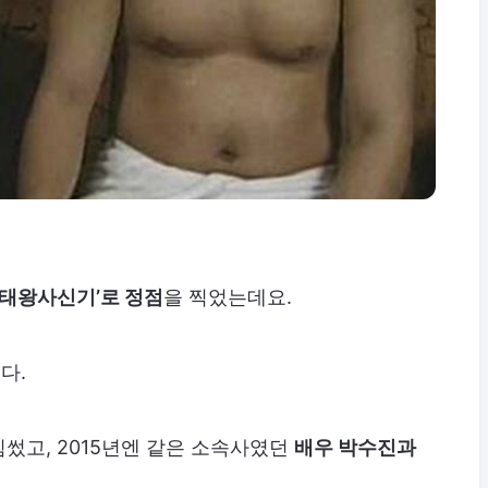
‘태왕사신기’로 정점
을 찍었는데요.
다.
힘썼고, 2015년엔 같은 소속사였던
배우 박수진과