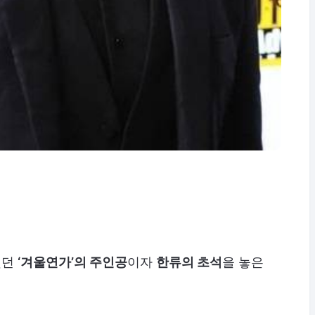
했던
‘겨울연가’의 주인공
이자
한류의 초석
을 놓은