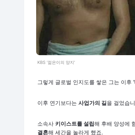
KBS '젊은이의 양지'
그렇게 글로벌 인지도를 쌓은 그는 이후
이후 연기보다는
사업가의 길
을 걸었습니
소속사
키이스트를 설립
해 후배 양성에 
결혼
해 세간을 놀라게 했죠.