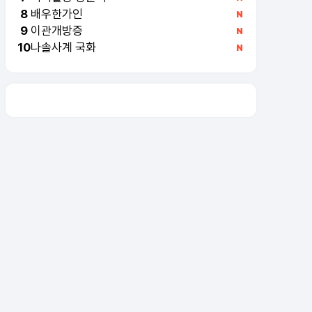
배우한가인
8
이관개방증
9
나솔사계 국화
10