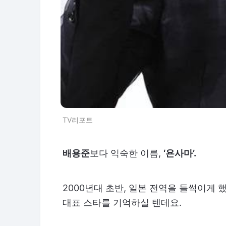
TV리포트
배용준
보다 익숙한 이름,
‘욘사마’.
2000년대 초반, 일본 전역을 들썩이게 
대표 스타를 기억하실 텐데요.