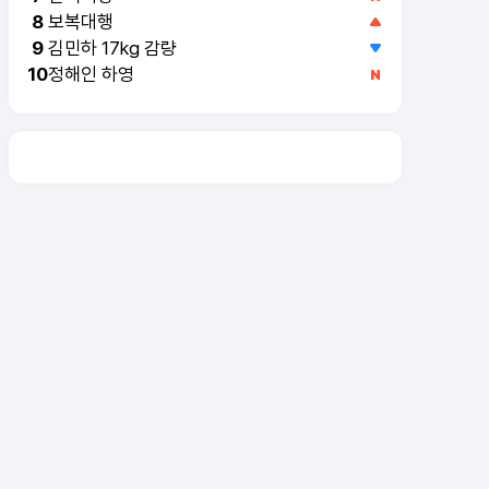
보복대행
8
김민하 17kg 감량
9
정해인 하영
10