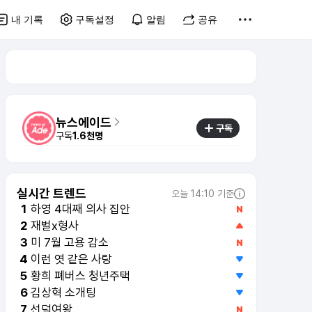
내 기록
구독설정
알림
공유
뉴스에이드
구독
구독
1.6천명
실시간 트렌드
오늘 14:10 기준
하영 4대째 의사 집안
1
재벌x형사
2
미 7월 고용 감소
3
이런 엿 같은 사랑
4
황희 폐버스 청년주택
5
김상혁 소개팅
6
선덕여왕
7