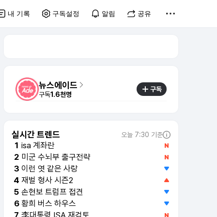
내 기록
구독설정
알림
공유
뉴스에이드
구독
구독
1.6천명
실시간 트렌드
오늘 7:30 기준
isa 계좌란
1
미군 수뇌부 출구전략
2
재벌 형사 시즌2
4
손현보 트럼프 접견
5
황희 버스 하우스
6
李대통령 ISA 재검토
7