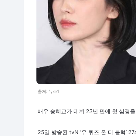
출처: 뉴스1
배우 송혜교가 데뷔 23년 만에 첫 심경
25일 방송된 tvN ‘유 퀴즈 온 더 블럭’