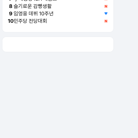
슬기로운 감빵생활
8
임영웅 데뷔 10주년
9
민주당 전당대회
10