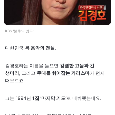
KBS '불후의 명곡'
대한민국
록 음악의 전설.
김경호라는 이름을 들으면
강렬한 고음과 긴
생머리
, 그리고
무대를 휘어잡는 카리스마
가 먼저
떠오르죠.
그는 1994년
1집 ‘마지막 기도’
로 데뷔했는데요.