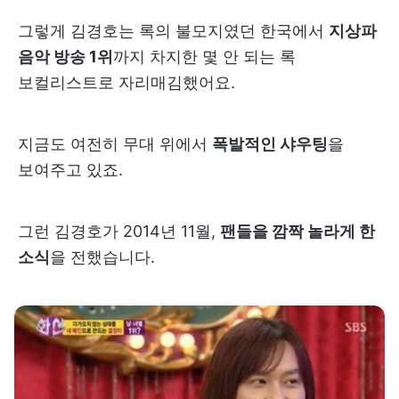
그렇게 김경호는 록의 불모지였던 한국에서
지상파
음악 방송 1위
까지 차지한 몇 안 되는 록
보컬리스트로 자리매김했어요.
지금도 여전히 무대 위에서
폭발적인 샤우팅
을
보여주고 있죠.
그런 김경호가 2014년 11월,
팬들을 깜짝 놀라게 한
소식
을 전했습니다.