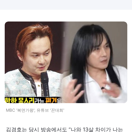
MBC '복면가왕', 유튜브 '꼰대희'
김경호는 당시 방송에서도 “나와 13살 차이가 나는