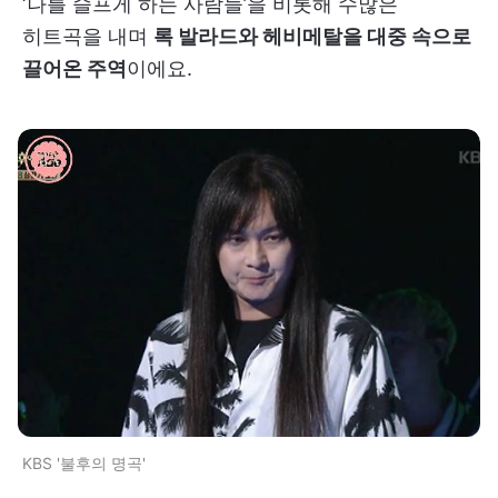
‘나를 슬프게 하는 사람들’을 비롯해 수많은
히트곡을 내며
록 발라드와 헤비메탈을 대중 속으로
끌어온 주역
이에요.
KBS '불후의 명곡'