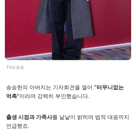
TV리포트
송승헌의 아버지는 기자회견을 열어
“터무니없는
억측”
이라며 강력히 부인했습니다.
출생 시점과 가족사
를 낱낱이 밝히며 법적 대응까지
언급했죠.