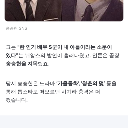
송승헌 SNS
그는
"한 인기 배우 S군이 내 아들이라는 소문이
있다”
는 뉘앙스의 발언이 흘러나왔고, 언론은 곧장
송승헌을 지목
했죠.
당시 송승헌은 드라마
‘가을동화’, ‘청춘의 덫’
등을
통해 톱스타로 떠오르던 시기라 충격은 더
컸습니다.