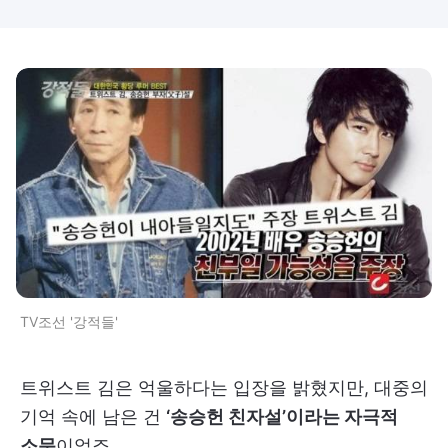
TV조선 '강적들'
트위스트 김은 억울하다는 입장을 밝혔지만, 대중의
기억 속에 남은 건
‘송승헌 친자설’이라는 자극적
소문
이었죠.