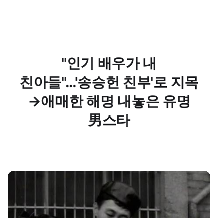
"인기 배우가 내
친아들"…'송승헌 친부'로 지목
→애매한 해명 내놓은 유명
男스타