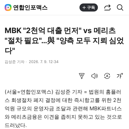
공유하기
통합검색
연합인포맥스
구독
MBK "2천억 대출 먼저" vs 메리츠
"절차 필요"…與 "양측 모두 지뢰 심었
다"
김성준 기자
2026. 7. 9. 12:34
요약보기
음성으로 듣기
번역 설정
글씨크기 조절하기
(서울=연합인포맥스) 김성준 기자 = 법원의 홈플러
스 회생절차 폐지 결정에 대한 즉시항고를 위한 2천
억원 규모의 운영자금 조달과 관련해 MBK파트너스
와 메리츠금융은 이견을 좁히지 못하고 있는 것으로
드러났다.