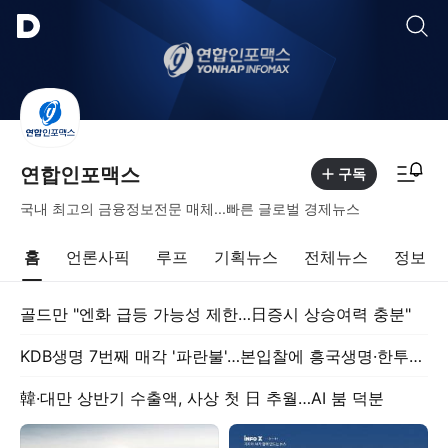
통합검색
알림피드 이동
연합인포맥스
구독
국내 최고의 금융정보전문 매체...빠른 글로벌 경제뉴스
홈
언론사픽
루프
기획뉴스
전체뉴스
정보
골드만 "엔화 급등 가능성 제한…日증시 상승여력 충분"
KDB생명 7번째 매각 '파란불'…본입찰에 흥국생명·한투지주 등 참여
韓·대만 상반기 수출액, 사상 첫 日 추월…AI 붐 덕분