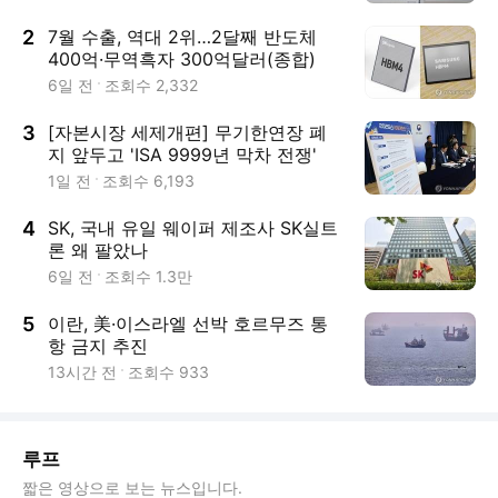
2
7월 수출, 역대 2위…2달째 반도체
400억·무역흑자 300억달러(종합)
6일 전
조회수
2,332
3
[자본시장 세제개편] 무기한연장 폐
지 앞두고 'ISA 9999년 막차 전쟁'
1일 전
조회수
6,193
4
SK, 국내 유일 웨이퍼 제조사 SK실트
론 왜 팔았나
6일 전
조회수
1.3만
5
이란, 美·이스라엘 선박 호르무즈 통
항 금지 추진
13시간 전
조회수
933
루프
짧은 영상으로 보는 뉴스입니다.