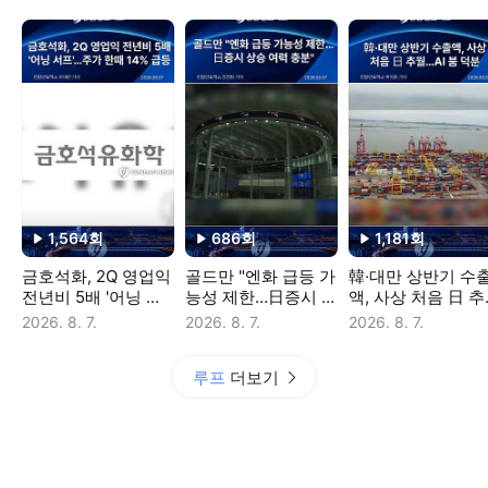
1,564
회
686
회
1,181
회
재생수
재생수
재생수
금호석화, 2Q 영업익
골드만 "엔화 급등 가
韓·대만 상반기 수
전년비 5배 '어닝 서
능성 제한…日증시 상
액, 사상 처음 日 추
프'…주가 한때 14%
승 여력 충분"
월…AI 붐 덕분
2026. 8. 7.
2026. 8. 7.
2026. 8. 7.
급등
루프
더보기