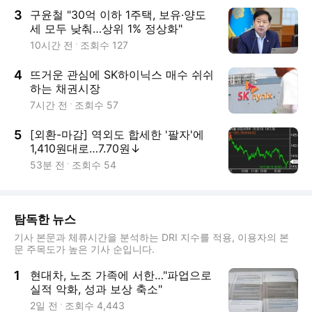
3
구윤철 "30억 이하 1주택, 보유·양도
세 모두 낮춰…상위 1% 정상화"
10시간 전
조회수
127
4
뜨거운 관심에 SK하이닉스 매수 쉬쉬
하는 채권시장
7시간 전
조회수
57
5
[외환-마감] 역외도 합세한 '팔자'에
1,410원대로…7.70원↓
53분 전
조회수
54
탐독한 뉴스
기사 본문과 체류시간을 분석하는 DRI 지수를 적용, 이용자의 본
문 주목도가 높은 기사 순입니다.
1
현대차, 노조 가족에 서한…"파업으로
실적 악화, 성과 보상 축소"
2일 전
조회수
4,443