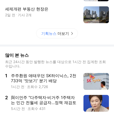
세제개편 부동산 현장은
2
2일 전
기사
2
개
기획뉴스
더보기
많이 본 뉴스
최근 24시간 동안 발행한 뉴스를 대상으로 1시간 전 집계한 조회
수입니다.
1
주주환원 애태우던 SK하이닉스, 2천
733억 '맛보기' 분기 배당
1시간 전
조회수
2,726
2
與이언주 "다주택자·비거주 1주택자
는 민간 전월세 공급자…정책 재검토
필요"
5시간 전
조회수
431