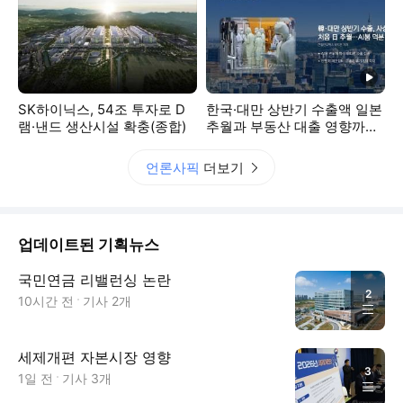
동영상
SK하이닉스, 54조 투자로 D
한국·대만 상반기 수출액 일본
램·낸드 생산시설 확충(종합)
추월과 부동산 대출 영향까지
이시각 주요뉴스
언론사픽
더보기
업데이트된 기획뉴스
국민연금 리밸런싱 논란
2
10시간 전
기사
2
개
세제개편 자본시장 영향
3
1일 전
기사
3
개