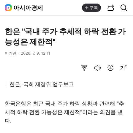
공유하기
통합검색
아시아경제
구독
한은 "국내 주가 추세적 하락 전환 가
능성은 제한적"
이기민
2026. 7. 9. 12:11
요약보기
음성으로 듣기
번역 설정
글씨크기 조절하기
한은, 국회 재경위 업무보고
한국은행은 최근 국내 주가 하락 상황과 관련해 "추
세적 하락 전환 가능성은 제한적"이라는 의견을 냈
다.