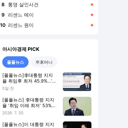
8
통영 살인사건
,신규
9
리센느 메이
,신규
10
리센느 원이
,신규
아시아경제
PICK
폴폴뉴스
주末머니
[폴폴뉴스]李대통령 지지
율 취임후 최저 45.9%…'부
정평가, 긍정평가 앞서'
5일 전
[폴폴뉴스] 李대통령 지지
율 '취임 이래 최저' 53%…
민주 40%·국힘 21%
2026. 7. 30.
[폴폴뉴스]이 대통령 지지