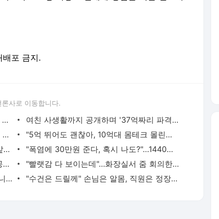
 재배포 금지.
언론사로 이동합니다.
"경찰관이 20대女 끌고가 경찰서 내부서 성폭행"…직원 78명 직무정지까지, 파키스탄에 무슨 일이
여친 사생활까지 공개하며 '37억짜리 파격 실험'…"생리혈 영하 80도에 보관 중"
"이 옷 사려고 비행기 탑니다"…'오픈런에 품절대란' 제주여행 필수템으로 부상[지금사는방식]
"5억 뛰어도 괜찮아, 10억대 몸테크 몰린다"…중저가 재건축 단지 고가낙찰 행렬[부동산AtoZ]
"11살 때 기쁨조 후보였다, 그때 남자들 앞에서…" 탈북민 주장 충격
"폭염에 30만원 준다, 혹시 나도?"…1440만명 이미 가입된 '이 보험'
"다 계획이 있었구나"…깜짝 美·日 환율 공동개입, 5월부터 준비했다는데 [뭔日있슈]
"빨랫감 다 보이는데"…화장실서 줌 회의한 뉴질랜드 시의원 "문제없다"
"해운대인데 뭐 어때" "그래도 마트는 아니지" 점점 뜨거워지는 '비키니 논쟁'
"수건은 드릴께" 손님은 알몸, 직원은 정장…美 식당이 꺼낸 '파격 생존법'