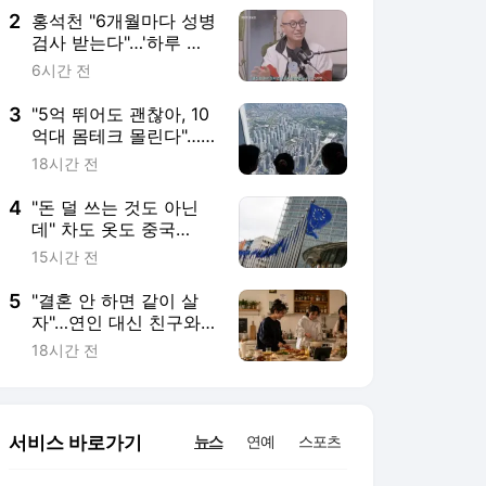
2
홍석천 "6개월마다 성병
검사 받는다"…'하루 한
알' 복용 HIV 예방약 있
6시간 전
다는데
3
"5억 뛰어도 괜찮아, 10
억대 몸테크 몰린다"…
중저가 재건축 단지 고
18시간 전
가낙찰 행렬[부동산
AtoZ]
4
"돈 덜 쓰는 것도 아닌
데" 차도 옷도 중국
산…"전기요금도 너무
15시간 전
비싸" AI도 밀린 유럽[주
末머니]
5
"결혼 안 하면 같이 살
자"…연인 대신 친구와
'집 공동구매'하는 Z세
18시간 전
대[세계는Z금]
서비스 바로가기
뉴스
연예
스포츠