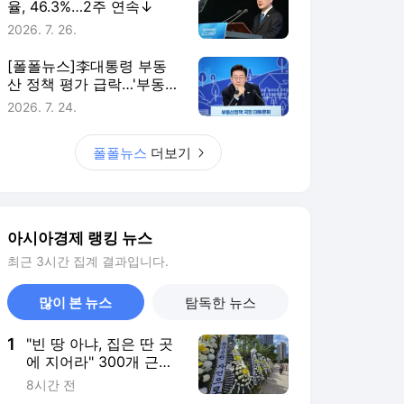
율, 46.3%…2주 연속↓
2026. 7. 26.
[폴폴뉴스]李대통령 부동
산 정책 평가 급락…'부동산
정책 잘한다' 3월 51%→ 7
2026. 7. 24.
월 26%
폴폴뉴스
더보기
아시아경제 랭킹 뉴스
최근 3시간 집계 결과입니다.
많이 본 뉴스
탐독한 뉴스
1
"빈 땅 아냐, 집은 딴 곳
에 지어라" 300개 근조
화환으로 뒤덮인 용산공
8시간 전
원