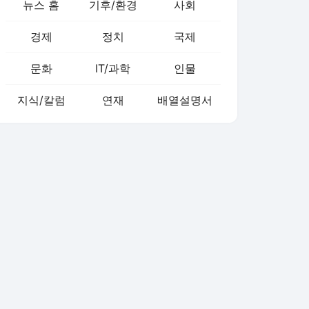
뉴스 홈
기후/환경
사회
경제
정치
국제
문화
IT/과학
인물
지식/칼럼
연재
배열설명서