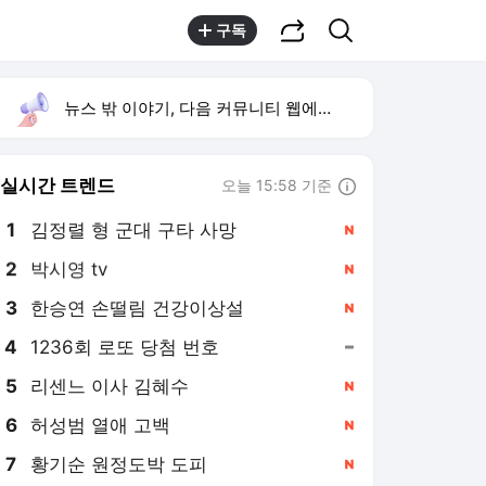
공유하기
검색
구독
뉴스 밖 이야기, 다음 커뮤니티 웹에서 보기
실시간 트렌드
오늘 15:58 기준
툴팁보기
1
김정렬 형 군대 구타 사망
,신규
2
박시영 tv
,신규
3
한승연 손떨림 건강이상설
,신규
4
1236회 로또 당첨 번호
,유지
5
리센느 이사 김혜수
,신규
6
허성범 열애 고백
,신규
7
황기순 원정도박 도피
,신규