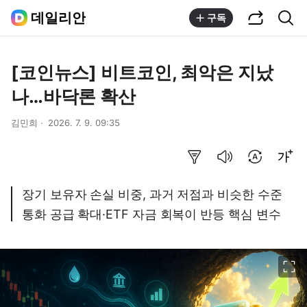
공유하기
통합검색
데일리안
구독
[코인뉴스] 비트코인, 최악은 지났
나…바닥론 확산
김민희
2026. 7. 9. 09:35
요약보기
음성으로 듣기
번역 설정
글씨크기 조절하기
장기 보유자 손실 비중, 과거 저점과 비슷한 수준
통화 공급 확대·ETF 자금 회복이 반등 핵심 변수
이미지 크게 보기