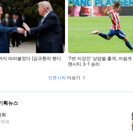
턱밑까지 따라붙었다 [김규환의 핸디
‘7번 이강인’ 상암벌 출격, 아쉽
맨시티 3-1 승리
언론사픽
더보기
기획뉴스
대회
사
15
개