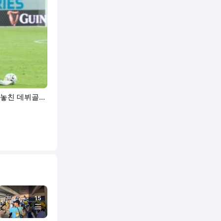
게 놓친 데뷔골…
15