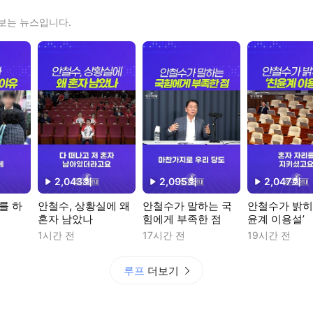
보는 뉴스입니다.
2,043
회
2,095
회
2,047
회
재생수
재생수
재생수
를 하
안철수, 상황실에 왜
안철수가 말하는 국
안철수가 밝히
혼자 남았나
힘에게 부족한 점
윤계 이용설’
1시간 전
17시간 전
19시간 전
루프
더보기