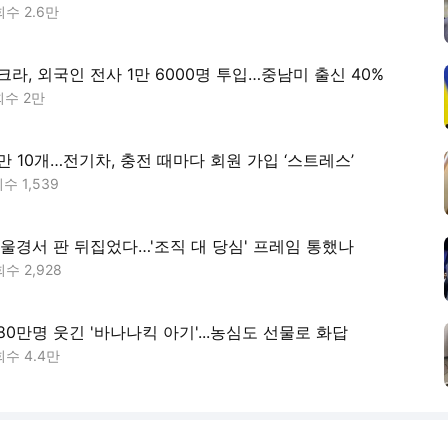
회수
2.6만
라, 외국인 전사 1만 6000명 투입…중남미 출신 40%
회수
2만
만 10개…전기차, 충전 때마다 회원 가입 ‘스트레스’
회수
1,539
부울경서 판 뒤집었다…'조직 대 당심' 프레임 통했나
회수
2,928
580만명 웃긴 '바나나킥 아기'...농심도 선물로 화답
회수
4.4만