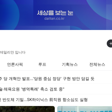
 데일리안 입니다
언론사픽
루프
기획뉴스
전체뉴스
주 당 개혁안 발표…'당원 중심 정당' 구현 방안 담길 듯
술·체육요원 '병역특례' 축소 검토 중"
 반도체 기밀…SK하이닉스 前직원 항소심도 실형