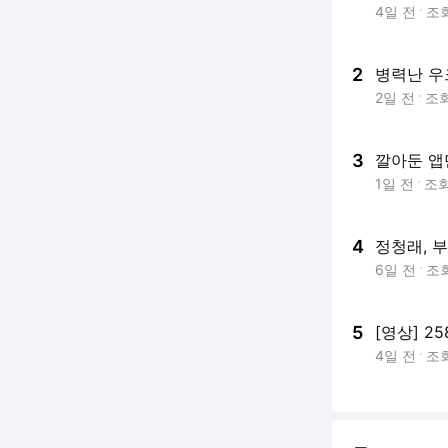
4일 전
조
2
병력난 우크
2일 전
조
3
깔아둔 앱
1일 전
조
4
정청래, 
6일 전
조
5
[영상] 2
4일 전
조