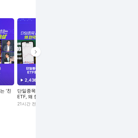
다음 영상 보기
2,436
회
2,445
회
1,519
회
재생수
재생수
재생수
는 ‘친
단일종목 레버리지
안철수 “문재인 정부
‘트럼프 동문’
ETF, 왜 한국만 문제
아무것도 한 게 없다”
외통위원장 미
되나
을까
21시간 전
23시간 전
1일 전