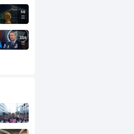
56
356