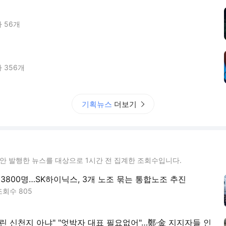
사
56
개
사
356
개
기획뉴스
더보기
동안 발행한 뉴스를 대상으로 1시간 전 집계한 조회수입니다.
 3800명…SK하이닉스, 3개 노조 묶는 통합노조 추진
조회수
805
우린 신천지 아냐" "엇박자 대표 필요없어"…鄭·金 지지자들 인