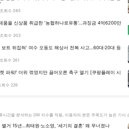
'
조회수
585
 제품을 신상품 취급한 '농협하나로유통'…과징금 4억6200만
조회수
303
 보트 뒤집혀' 여수 오동도 해상서 전복 사고…60대·20대 등
조회수
261
티켓 파워!’ 더위 꺾였지만 끓어오른 축구 열기 [쿠팡플레이 시
조회수
226
류시간을 분석하는 DRI 지수를 적용, 이용자의 본문 주목도가 높은 기사 
, 별거 15년…최태원·노소영, '세기의 결혼' 왜 무너졌나