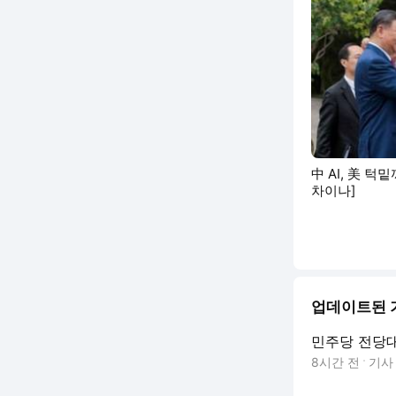
中 AI, 美 
차이나]
업데이트된 
민주당 전당
8시간 전
기