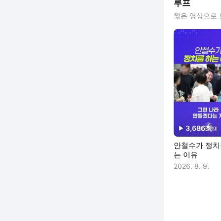
루프
짧은 영상으로 
3,686
회
재생수
안철수가 정치
는 이유
2026. 8. 9.