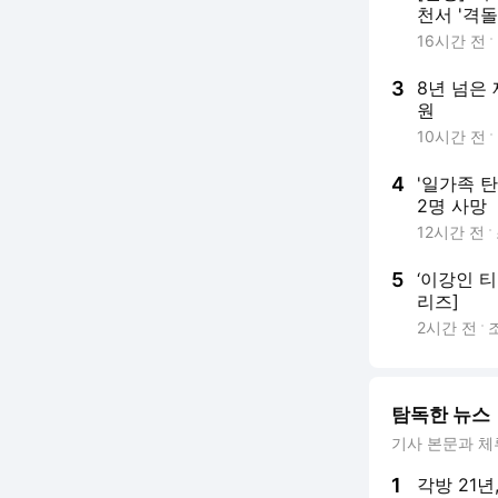
천서 '격돌
16시간 전
3
8년 넘은
원
10시간 전
4
'일가족 탄
2명 사망
12시간 전
5
‘이강인 
리즈]
2시간 전
탐독한 뉴스
기사 본문과 체
1
각방 21년