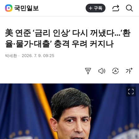
공유하기
통합검색
국민일보
구독
美 연준 ‘금리 인상’ 다시 꺼냈다…‘환
율·물가·대출’ 충격 우려 커지나
박세환
2026. 7. 9. 09:25
요약보기
음성으로 듣기
번역 설정
글씨크기 조절하기
이미지 크게 보기