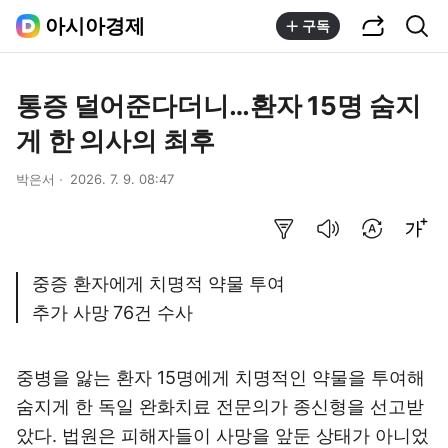
공유하기
통합검색
아시아경제
구독
통증 덜어준다더니…환자 15명 숨지
게 한 의사의 최후
박은서
2026. 7. 9. 08:47
요약보기
음성으로 듣기
번역 설정
글씨크기 조절하기
중증 환자에게 치명적 약물 투여
추가 사망 76건 수사
중병을 앓는 환자 15명에게 치명적인 약물을 투여해
숨지게 한 독일 완화치료 전문의가 종신형을 선고받
았다. 법원은 피해자들이 사망을 앞둔 상태가 아니었