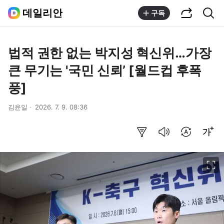
공유하기
통합검색
데일리안
구독
법적 권한 없는 박지성 혁신위…가장
큰 무기는 '국민 신뢰’ [월드컵 후폭
풍]
김윤일
2026. 7. 9. 08:36
요약보기
음성으로 듣기
번역 설정
글씨크기 조절하기
이미지 크게 보기