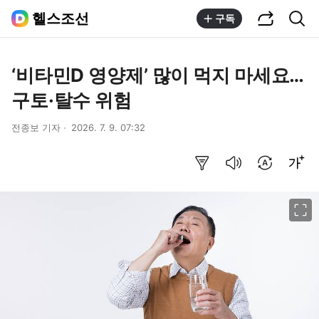
공유하기
통합검색
헬스조선
구독
‘비타민D 영양제’ 많이 먹지 마세요…
구토·탈수 위험
전종보 기자
2026. 7. 9. 07:32
요약보기
음성으로 듣기
번역 설정
글씨크기 조절하기
이미지 크게 보기