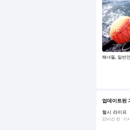
해녀들, 일반인
업데이트된 
헬시 라이프
22시간 전
기