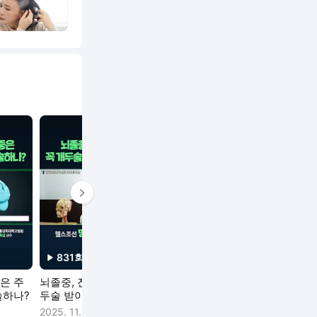
다음 영상 보기
831
회
922
회
2,744
회
재생수
재생수
재생수
은 주
뇌졸중, 진단 시 꼭 개
뇌졸중 증상 사라져
뇌졸중 골든 
술하나?
두술 받아야 하나?
도 병원 가야 하나?
2025. 11. 13.
2025. 11. 17.
2025. 11. 14.