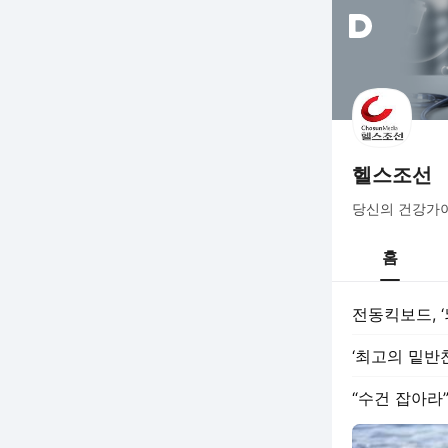
헬스조선
당신의 건강가
홈
전동킥보드, ‘
‘최고의 밑반
“수건 잡아라”