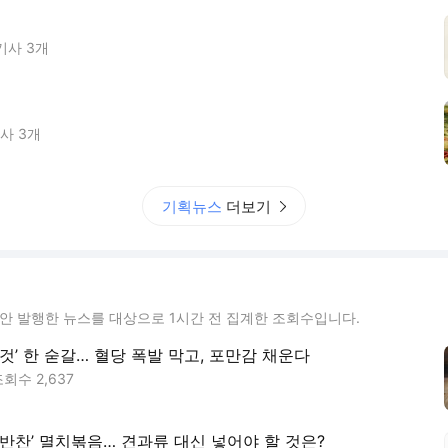
기사
3
개
기사
3
개
기획뉴스
더보기
동안 발행한 뉴스를 대상으로 1시간 전 집계한 조회수입니다.
것’ 한 숟갈… 혈당 폭발 막고, 포만감 채운다
조회수
2,637
밑반찬’ 멸치볶음… 견과류 대신 넣어야 할 것은?