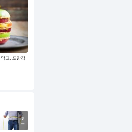
 막고, 포만감
3