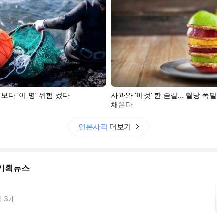
보다 ‘이 병’ 위험 컸다
사과와 ‘이것’ 한 숟갈… 혈당 폭발
채운다
언론사픽
더보기
기획뉴스
사
3
개