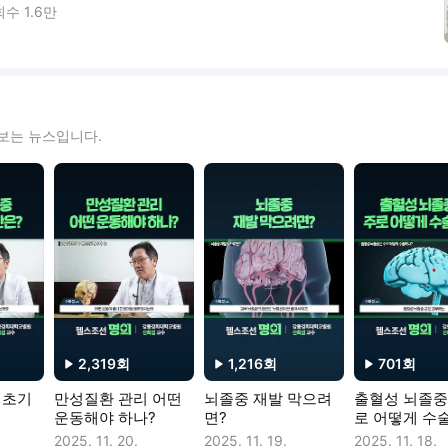
회수
1.6만
보는 뉴스입니다.
2,319
회
1,216
회
701
회
재생수
재생수
재생수
 초기
만성질환 관리 어떤
뇌졸중 재발 막으려
출혈성 뇌졸중
운동해야 하나?
면?
로 어떻게 수
2025. 11. 20.
2025. 11. 19.
2025. 11. 18.