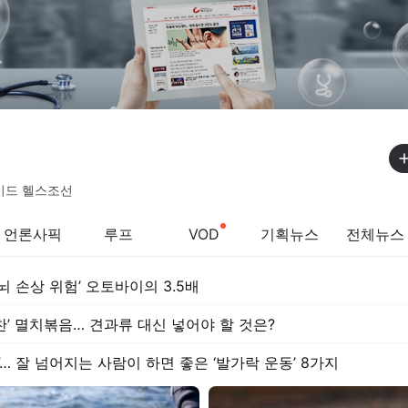
이드 헬스조선
언론사픽
루프
VOD
기획뉴스
전체뉴스
뇌 손상 위험’ 오토바이의 3.5배
찬’ 멸치볶음… 견과류 대신 넣어야 할 것은?
… 잘 넘어지는 사람이 하면 좋은 ‘발가락 운동’ 8가지