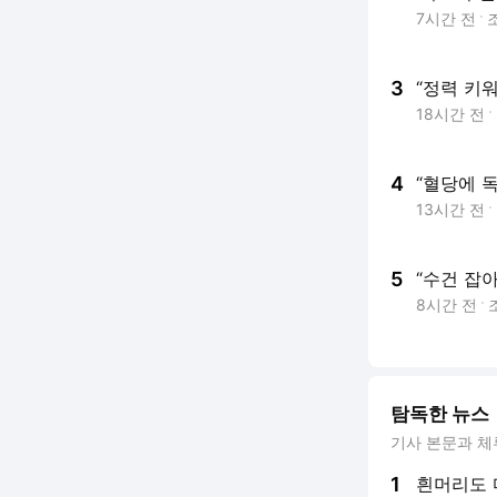
7시간 전
3
“정력 키
18시간 전
4
“혈당에 
13시간 전
5
“수건 잡아
8시간 전
탐독한 뉴스
기사 본문과 체
1
흰머리도 