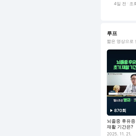
4일 전
조
루프
짧은 영상으로 
870
회
재생수
뇌졸중 후유증
재활 기간은?
2025. 11. 21.