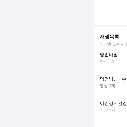
재생목록
영상을 모아서 
영업비밀
영상 1개
멍멍냥냥 I 
영상 7개
이건강저건강
영상 9개