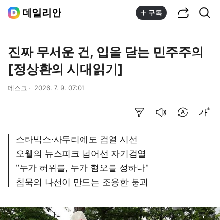
공유하기
통합검색
데일리안
구독
진짜 무서운 건, 입을 닫는 민주주의
[정상환의 시대읽기]
데스크
2026. 7. 9. 07:01
요약보기
음성으로 듣기
번역 설정
글씨크기 조절하기
스타벅스·사투리에도 검열 시선
오웰의 뉴스피크 넘어선 자기검열
"누가 허위를, 누가 혐오를 정하나"
침묵의 나선이 만드는 조용한 붕괴
이미지 크게 보기