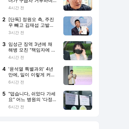
더가 구급차 거부하며
남긴 한마디
4시간 전
2
[단독] 정원오 측, 주진
우 빼고 김재섭 고발만
남겼다..."허위사실 끝까
3시간 전
지 정리"
3
임성근 징역 3년에 채
해병 모친 "책임자에 관
대한 나라, 억장 무너져"
4시간 전
4
'윤석열 특별과외' 4년
만에, 일이 이렇게 커졌
습니다 [반도체 특별과
6시간 전
외]
5
"덥습니다, 쉬었다 가세
요" 어느 병원의 '다정한
안내문'
6시간 전