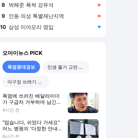
8
박해준 폭싹 강유석
,신규
9
안동·의성 특별재난지역
,신규
10
삼성 미야모리 영입
,하락
오마이뉴스
PICK
폭염중대경보
민생 물가 교란 사건
야구장 쓰레기 리포트
폭염에 쓰러진 배달라이더
가 구급차 거부하며 남긴
한마디
4시간 전
"덥습니다, 쉬었다 가세요"
어느 병원의 '다정한 안내
문'
6시간 전