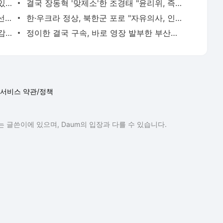
예능 '런닝맨' 닮은, 안전한 럭비 경기가 있습니다
결국 장동혁 '맞제소'한 조경태 "윤리위, 즉각 제명해야"
금감원 특사경, 매일경제TV 압수수색... 선행매매 혐의
한·우크라 정상, 북한군 포로 "자유의사, 인도주의로 해결" 합의
[단독] 학생 선수의 혐오 응원 해외에선 감독 해임, 출전 제한
정이한 결국 구속, 바로 영장 발부한 부산지법
서비스 약관/정책
 글쓴이에 있으며, Daum의 입장과 다를 수 있습니다.