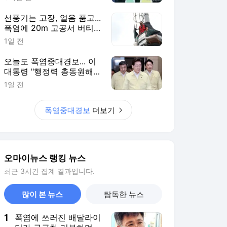
선풍기는 고장, 얼음 품고...
폭염에 20m 고공서 버티
는 남자
1일 전
오늘도 폭염중대경보... 이
대통령 "행정력 총동원해
야"
1일 전
폭염중대경보
더보기
오마이뉴스 랭킹 뉴스
최근 3시간 집계 결과입니다.
많이 본 뉴스
탐독한 뉴스
1
폭염에 쓰러진 배달라이