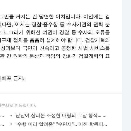
그만큼 커지는 건 당연한 이치입니다. 이전에는 검
했다면, 이제는 경찰·중수청 등 수사기관의 권력 분
다. 그러기 위해선 여권이 경찰 등 수사의 오류를
구제 절차를 촘촘히 설계해야 합니다. 검찰개혁의
 성과보다 국민이 신속하고 공정한 사법 서비스를
기관 간 권한의 분산과 책임의 강화가 검찰개혁의 요
 재배포 금지.
언론사로 이동합니다.
성실하게 망해버린 청년들... "이제 빚 못 갚는 시대 온다"
낱낱이 살펴본 조성현 대령의 그날 행적... 참군인 아닌 내란가담자?
공정위가 공개한 이 사진... "시민들 삶이 화이트보드에서 결정됐다"
"수행 미리 알려줌" "수면제"... 이젠 학원이 고교 교사 실명 품평회를?