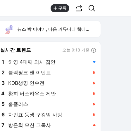
공유하기
검색
구독
뉴스 밖 이야기, 다음 커뮤니티 웹에서 보기
실시간 트렌드
오늘 9:18 기준
툴팁보기
1
하영 4대째 의사 집안
,하락
2
블랙핑크 팬 이벤트
,신규
3
KDB생명 인수전
,신규
4
황희 버스하우스 제안
,신규
5
홈플러스
,신규
6
차인표 동생 구강암 사망
,신규
7
방은희 모친 고독사
,상승