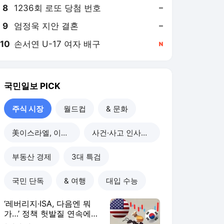
8
1236회 로또 당첨 번호
,유지
9
엄정욱 지안 결혼
,유지
10
손서연 U-17 여자 배구
,신규
국민일보
PICK
주식 시장
월드컵
& 문화
美이스라엘, 이란 공습
사건·사고 인사이드
부동산 경제
3대 특검
국민 단독
& 여행
대입 수능
‘레버리지·ISA, 다음엔 뭐
가…’ 정책 헛발질 연속에
국장 신뢰↓ 개미 이탈↑