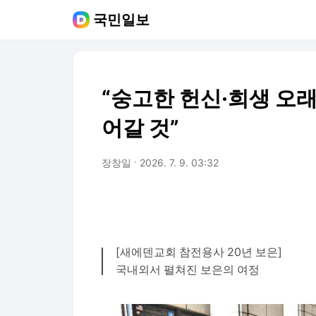
국민일보
“숭고한 헌신·희생 오
어갈 것”
장창일
2026. 7. 9. 03:32
[새에덴교회 참전용사 20년 보은]
국내외서 펼쳐진 보은의 여정