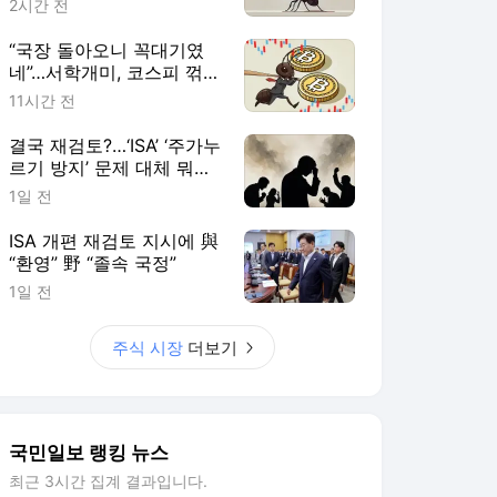
2시간 전
“국장 돌아오니 꼭대기였
네”…서학개미, 코스피 꺾이
자 다시 ‘미장’으로
11시간 전
결국 재검토?…‘ISA’ ‘주가누
르기 방지’ 문제 대체 뭐길
래
1일 전
ISA 개편 재검토 지시에 與
“환영” 野 “졸속 국정”
1일 전
주식 시장
더보기
국민일보 랭킹 뉴스
최근 3시간 집계 결과입니다.