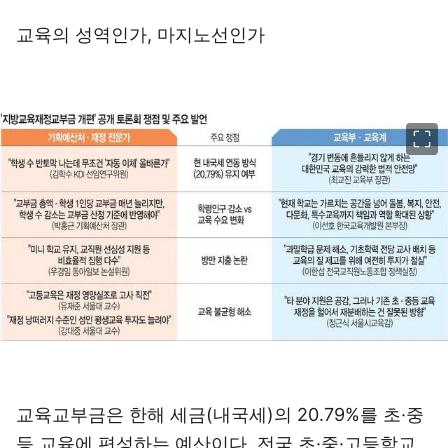
교육의 성역인가, 마지노선인가
이미지 크게 보기
교육교부금은 한해 세금(내국세)의 20.79%를 초·중
등 교육에 편성하는 예산이다. 전국 초·중·고등학교