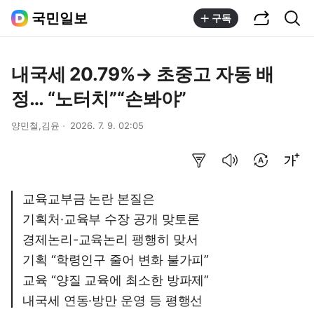
공유하기
통합검색
국민일보
구독
내국세 20.79%→ 초중고 자동 배
정… “노터치”“손봐야”
양민철,김윤
2026. 7. 9. 02:05
요약보기
음성으로 듣기
번역 설정
글씨크기 조절하기
교육교부금 논란 본질은
기획처·교육부 수장 공개 맞토론
경제논리-교육논리 팽행히 맞서
기획 “학령인구 줄어 변화 불가피”
교육 “양질 교육에 최소한 방파제”
내국세 연동·방만 운영 등 평행선