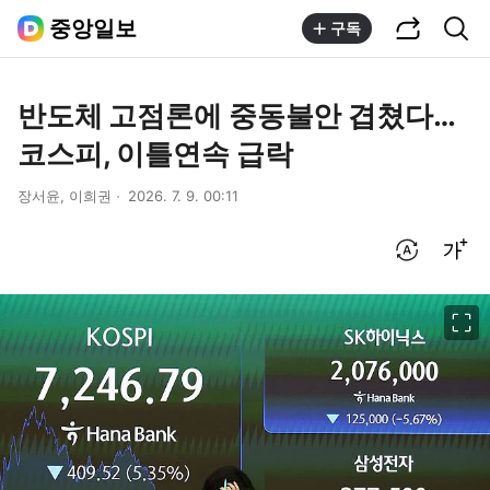
공유하기
통합검색
중앙일보
구독
반도체 고점론에 중동불안 겹쳤다…
코스피, 이틀연속 급락
장서윤, 이희권
2026. 7. 9. 00:11
번역 설정
글씨크기 조절하기
이미지 크게 보기