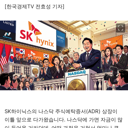
[한국경제TV 전효성 기자]
이미지 크게 보기
SK하이닉스의 나스닥 주식예탁증서(ADR) 상장이
이틀 앞으로 다가왔습니다. 나스닥에 가면 자금이 많
이 들어올 거라던데, 어떤 과정을 거쳐서 얼마나 큰