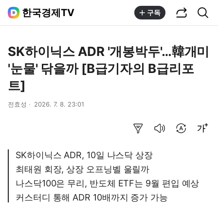
공유하기
통합검색
한국경제TV
구독
SK하이닉스 ADR '개봉박두'…韓개미
'눈물' 닦을까 [B급기자의 B급리포
트]
전효성
2026. 7. 8. 23:01
요약보기
음성으로 듣기
번역 설정
글씨크기 조절하기
SK하이닉스 ADR, 10일 나스닥 상장
최태원 회장, 상장 오프닝벨 울릴까
나스닥100은 무리, 반도체 ETF는 9월 편입 예상
커스터디 통해 ADR 10배까지 증가 가능