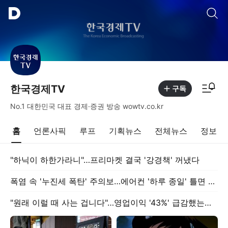
통합검색
알림피드 이동
한국경제TV
구독
No.1 대한민국 대표 경제·증권 방송 wowtv.co.kr
홈
언론사픽
루프
기획뉴스
전체뉴스
정보
"하닉이 하한가라니"…프리마켓 결국 '강경책' 꺼냈다
폭염 속 '누진세 폭탄' 주의보…에어컨 '하루 종일' 틀면 요금 무려
"원래 이럴 때 사는 겁니다"…영업이익 '43%' 급감했는데 '깜짝 전망'