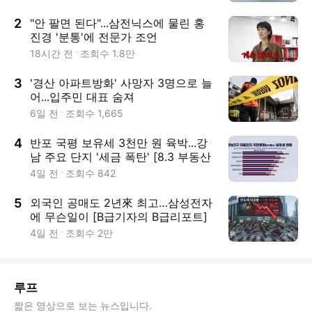
2
"안 팔면 된다"...삼전닉스에 물린 홍
진경 '분통'에 전문가 조언
18시간 전
조회수
1.8만
3
'경산 아파트방화' 사망자 3명으로 늘
어...입주민 대표 숨져
6일 전
조회수
1,665
4
반포 국평 보유세 3천만 원 육박...강
남 주요 단지 '세금 폭탄' [8.3 부동산
세제 개편]
4일 전
조회수
842
5
외국인 공매도 2년來 최고…삼성전자
에 무슨일이 [B급기자의 B급리포트]
4일 전
조회수
2만
루프
짧은 영상으로 보는 뉴스입니다.