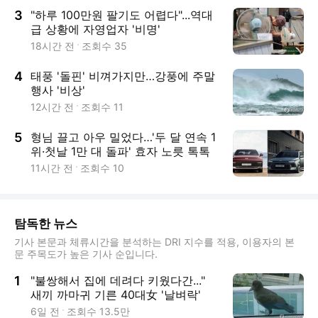
3
"하루 100만원 팔기도 어렵다"...역대
급 상황에 자영업자 '비명'
18시간 전
조회수
35
4
태풍 '돌핀' 비껴가지만…강풍에 주말
행사 '비상'
12시간 전
조회수
11
5
형님 끌고 아우 밀었다…'두 달 연속 1
위·첫날 1만 대 돌파' 효자 노릇 톡톡
11시간 전
조회수
10
탐독한 뉴스
기사 본문과 체류시간을 분석하는 DRI 지수를 적용, 이용자의 본
문 주목도가 높은 기사 순입니다.
1
"불쌍해서 집에 데려다 키웠다간..."
새끼 까마귀 기른 40대女 '날벼락'
6일 전
조회수
13.5만