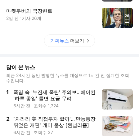
마켓무버의 국장힌트
26
2일 전
기사
26
개
기획뉴스
더보기
많이 본 뉴스
최근 24시간 동안 발행한 뉴스를 대상으로 1시간 전 집계한 조회
수입니다.
1
폭염 속 '누진세 폭탄' 주의보…에어컨
'하루 종일' 틀면 요금 무려
6시간 전
조회수
1,724
2
“차라리 美 직접투자 할까”…'만능통장
뒤엎은 개편' 개미 울상 [쩐널리즘]
6시간 전
조회수
37