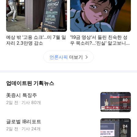
예상 밖 '고용 쇼크'…미 7월 일
'19금 영상'서 들린 친숙한 성
자리 2.3만명 감소
우 목소리?…'진실' 알고보니
[글로벌 pick]
언론사픽
더보기
업데이트된 기획뉴스
美증시 특징주
80
2일 전
기사
80
개
글로벌 IB리포트
24
2일 전
기사
24
개