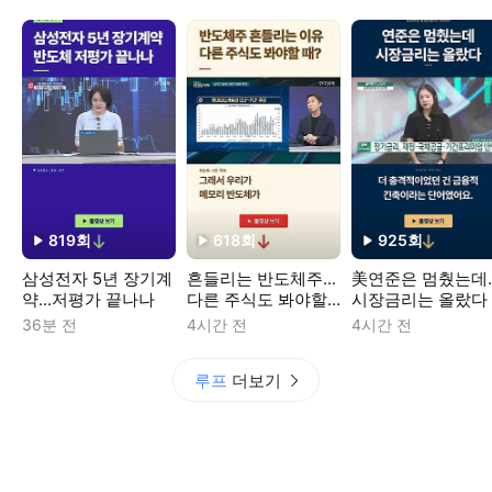
819
회
618
회
925
회
재생수
재생수
재생수
삼성전자 5년 장기계
흔들리는 반도체주...
美연준은 멈췄는데..
약...저평가 끝나나
다른 주식도 봐야할
시장금리는 올랐다
때?
36분 전
4시간 전
4시간 전
루프
더보기