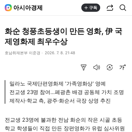
공유하기
통합검색
아시아경제
구독
화순 청풍초등생이 만든 영화, 伊 국
제영화제 최우수상
호남취재본부 이준경
2026. 7. 8. 21:48
요약보기
음성으로 듣기
번역 설정
글씨크기 조절하기
밀라노 국제단편영화제 '가족영화상' 영예
전교생 23명 참여…폐광촌 배경 공동체 가치 조명
제작사·학교 측, 광주·화순서 극장 상영 추진
전교생 23명에 불과한 전남 화순의 작은 시골 초등
학교 학생들이 직접 만든 장편영화가 유럽 심사위원