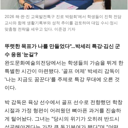
2026 해·완·진 교육발전특구 진로 박람회'에서 학생들이 진학 전담
교사와 함께 생활기록부와 성적 추이를 검토하며 대입 수시·정시
맞춤형 전략을 세우고 있다. 이준경 기자
뚜렷한 목표가 나를 만들었다"…박세리 특강·김신 군
수 응원 '눈길'?
완도문화예술의전당에서는 학생들의 가슴을 뛰게 한
특별한 시간이 마련됐다. '골프 여제' 박세리 감독이
'나는 지금도 꿈꾼다'를 주제로 특강 무대에 오른 것
이다.
박 감독은 육상 선수에서 골프 선수로 전향했던 학창
시절과 가정 형편이 어려웠던 뼈아픈 과거를 진솔하
게 털어놨다. 그녀는 "당시의 위기가 오히려 반드시
성공해야겠다는 가장 큰 동기부여가 됐다"며 "어떤