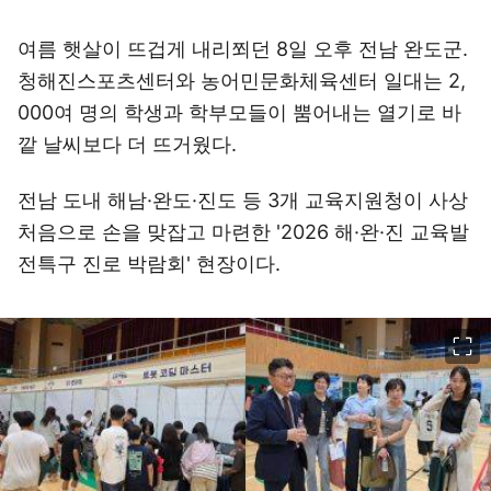
여름 햇살이 뜨겁게 내리쬐던 8일 오후 전남 완도군.
청해진스포츠센터와 농어민문화체육센터 일대는 2,
000여 명의 학생과 학부모들이 뿜어내는 열기로 바
깥 날씨보다 더 뜨거웠다.
전남 도내 해남·완도·진도 등 3개 교육지원청이 사상
처음으로 손을 맞잡고 마련한 '2026 해·완·진 교육발
전특구 진로 박람회' 현장이다.
이미지 크게 보기