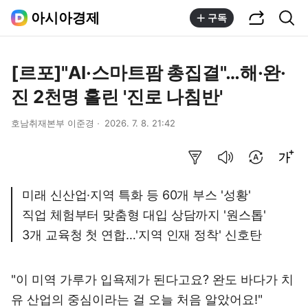
공유하기
통합검색
아시아경제
구독
[르포]"AI·스마트팜 총집결"…해·완·
진 2천명 홀린 '진로 나침반'
호남취재본부 이준경
2026. 7. 8. 21:42
요약보기
음성으로 듣기
번역 설정
글씨크기 조절하기
미래 신산업·지역 특화 등 60개 부스 '성황'
직업 체험부터 맞춤형 대입 상담까지 '원스톱'
3개 교육청 첫 연합…'지역 인재 정착' 신호탄
"이 미역 가루가 입욕제가 된다고요? 완도 바다가 치
유 산업의 중심이라는 걸 오늘 처음 알았어요!"