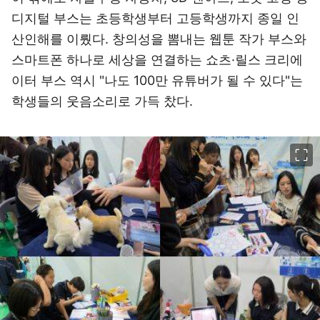
디지털 부스는 초등학생부터 고등학생까지 종일 인
산인해를 이뤘다. 창의성을 뽐내는 웹툰 작가 부스와
스마트폰 하나로 세상을 연결하는 쇼츠·릴스 크리에
이터 부스 역시 "나도 100만 유튜버가 될 수 있다"는
학생들의 웃음소리로 가득 찼다.
이미지 크게 보기