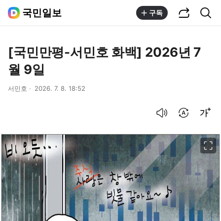
공유하기
통합검색
국민일보
구독
[국민만평-서민호 화백] 2026년 7
월 9일
서민호
2026. 7. 8. 18:52
음성으로 듣기
번역 설정
글씨크기 조절하기
이미지 크게 보기