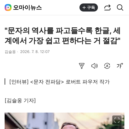
공유하기
통합검색
오마이뉴스
구독
"문자의 역사를 파고들수록 한글, 세
계에서 가장 쉽고 편하다는 거 절감"
김슬옹
2026. 7. 8. 12:07
요약보기
음성으로 듣기
번역 설정
글씨크기 조절하기
[인터뷰] <문자 전파담> 로버트 파우저 작가
[김슬옹 기자]
이미지 크게 보기