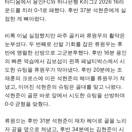
타디움에서 용인FC와 하나은행 K리그2 2026 16라
운드를 치러 0-1로 패했다. 후반 37분 석현준에게 실
점한 게 뼈아팠다.
비록 이날 실점했지만 파주 골키퍼 류원우의 활약은
눈부셨다. 두 번째로 선발 기회를 잡은 류원우는 후
반에 맹렬한 선방으로 고군분투했다. 후반 16분 용인
의 빠른 역습에서 김보섭이 왼쪽 페널티박스에서 시
도한 슈팅을 류원우가 막아냈다. 후반 20분에는 조
재훈의 크로스에 이은 석현준의 헤더를 류원우가 쳐
냈고, 이어진 석현준의 슈팅은 골대를 맞고 나왔다.
석현준이 골문 바로 앞에서 시도한 슈팅을 선방하며
0-0 균형을 맞췄다.
류원으는 후반 31분 석현준이 재차 헤더로 골을 노리
자 공을 옆으로 쳐냈고, 후반 34분에는 김현준이 시