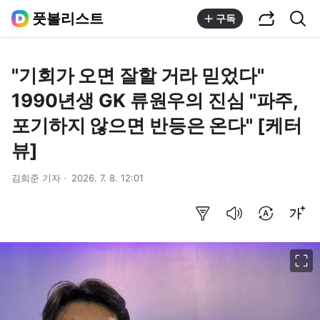
공유하기
통합검색
풋볼리스트
구독
"기회가 오면 잘할 거라 믿었다"
1990년생 GK 류원우의 진심 "파주,
포기하지 않으면 반등은 온다" [케터
뷰]
김희준 기자
2026. 7. 8. 12:01
요약보기
음성으로 듣기
번역 설정
글씨크기 조절하기
이미지 크게 보기