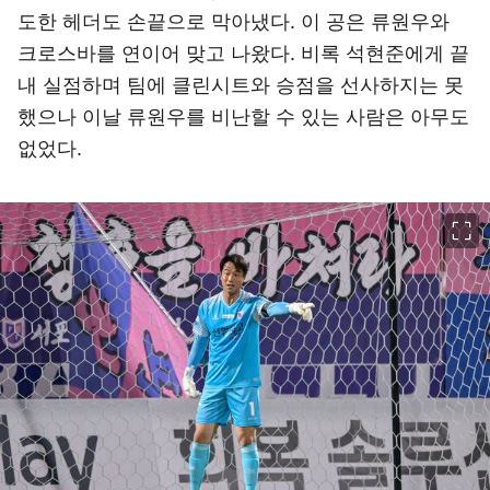
도한 헤더도 손끝으로 막아냈다. 이 공은 류원우와
크로스바를 연이어 맞고 나왔다. 비록 석현준에게 끝
내 실점하며 팀에 클린시트와 승점을 선사하지는 못
했으나 이날 류원우를 비난할 수 있는 사람은 아무도
없었다.
이미지 크게 보기