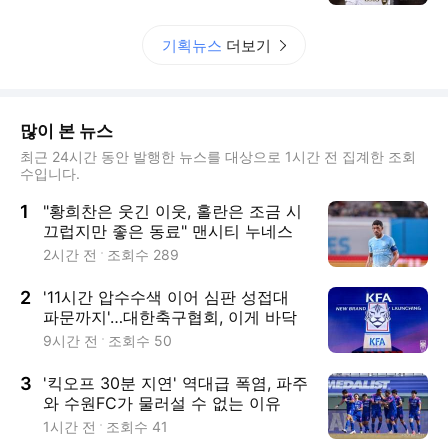
기획뉴스
더보기
많이 본 뉴스
최근 24시간 동안 발행한 뉴스를 대상으로 1시간 전 집계한 조회
수입니다.
1
"황희찬은 웃긴 이웃, 홀란은 조금 시
끄럽지만 좋은 동료" 맨시티 누네스
가 말하는 동료들 [맨시티 인터뷰]
2시간 전
조회수
289
2
'11시간 압수수색 이어 심판 성접대
파문까지'…대한축구협회, 이게 바닥
일까
9시간 전
조회수
50
3
'킥오프 30분 지연' 역대급 폭염, 파주
와 수원FC가 물러설 수 없는 이유
1시간 전
조회수
41