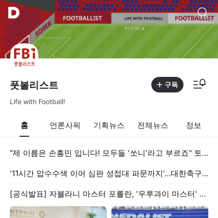
통합검색
알림피드 이동
풋볼리스트
구독
Life with Football!
홈
언론사픽
기획뉴스
전체뉴스
정보
"제 이름은 손흥민 입니다! 모두들 '쏘니'라고 부르죠" 토트넘 전설의 LAFC 입단, 정확히 '1년 전'
'11시간 압수수색 이어 심판 성접대 파문까지'…대한축구협회, 이게 바닥일까
[공식발표] 자블라니 마스터 포를란, '우루과이 마스터' 됐다… 9월 한국 방문 예정