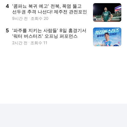
4
'콤파뇨 복귀 예고' 전북, 폭염 뚫고
선두권 추격 나선다! 제주전 관전포인
트
9시간 전
조회수
20
5
'파주를 지키는 사람들' 8일 홈경기서
'워터 버스터즈' 오프닝 퍼포먼스
2시간 전
조회수
11
로그인
전체보기