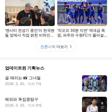
'맨시티 전성기 증인'이 한국팬
'킥오프 30분 지연' 역대급 폭
들 앞에서 직접 밝힌 비하인드
염, 파주와 수원FC가 물러설
"제일 좋은 동료는 바로…"
수 없는 이유
언론사픽
더보기
업데이트된 기획뉴스
골 때리는 📸 그녀들
7
2026. 3. 30.
기사
7
개
해외파 🎯집중탐구
9
2026. 3. 30.
기사
9
개