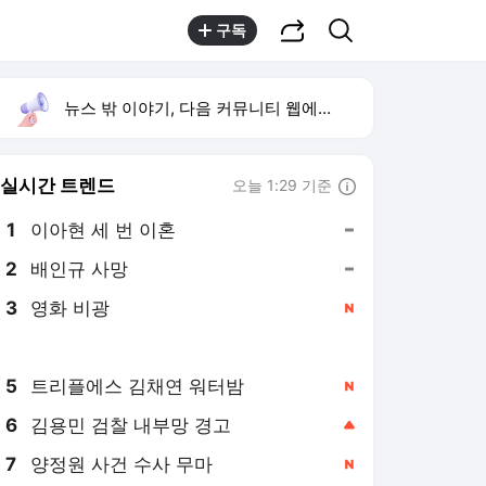
공유하기
검색
구독
뉴스 밖 이야기, 다음 커뮤니티 웹에서 보기
실시간 트렌드
오늘 1:29 기준
툴팁보기
1
이아현 세 번 이혼
,유지
2
배인규 사망
,유지
3
영화 비광
,신규
4
오디세이 1위
,하락
5
트리플에스 김채연 워터밤
,신규
6
김용민 검찰 내부망 경고
,상승
7
양정원 사건 수사 무마
,신규