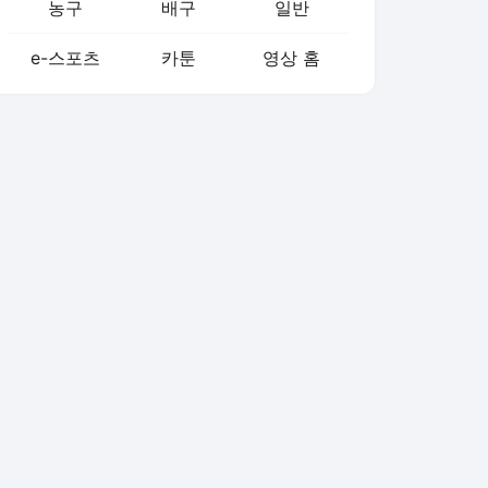
농구
배구
일반
e-스포츠
카툰
영상 홈