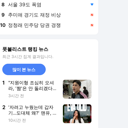
8
서울 39도 폭염
,하락
9
추미애 경기도 재정 비상
,신규
10
정청래 민주당 당권 경쟁
,신규
풋볼리스트 랭킹 뉴스
최근 3시간 집계 결과입니다.
많이 본 뉴스
1
"지원이형 조심히 오셔
라, '짬'은 안 돌리겠다"
전역(=수원 복귀) 앞둔
3시간 전
말년 김주찬의 너스레
[팀 K리그 인터뷰]
2
'자려고 누웠는데 갑자
기...도대체 왜?' 맨유, 여
자팀 사령탑 교체...에바
10시간 전
올리드 감독 지휘봉