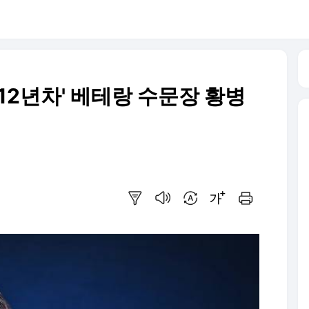
 12년차' 베테랑 수문장 황병
요약보기
음성으로 듣기
번역 설정
글씨크기 조절하기
인쇄하기