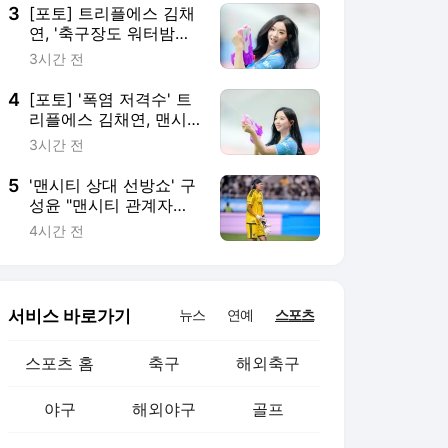
3
[포토] 트리플에스 김채
연, '축구장도 워터밤으
로'
3시간 전
4
[포토] '폭염 저격수' 트
리플에스 김채연, 맨시
티 팬심 저격 '원샷원킬'
3시간 전
5
'맨시티 상대 선방쇼' 구
성윤 "맨시티 관계자들
이 어떻게 생각할지" 경
4시간 전
기력에 만족 [팀 K리그
인터뷰]
서비스 바로가기
뉴스
연예
스포츠
스포츠 홈
축구
해외축구
야구
해외야구
골프