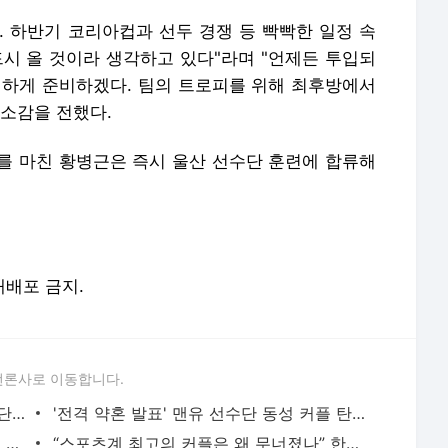
. 하반기 코리아컵과 선두 경쟁 등 빡빡한 일정 속
드시 올 것이라 생각하고 있다"라며 "언제든 투입되
실하게 준비하겠다. 팀의 트로피를 위해 최후방에서
 소감을 전했다.
를 마친 황병근은 즉시 울산 선수단 훈련에 합류해
 재배포 금지.
언론사로 이동합니다.
이강인, 아틀레티코와 5년 계약 합의! 구단간 합의 마무리되면 스페인 간다 - 풋볼리스트(FOOTBALLIS
'전격 약혼 발표' 맨유 선수단 동성 커플 탄생...'코끼리가 최초 목격자' - 풋볼리스트(FOOTBALLIST)
'남심 폭격' 맨유 '매혹적 외모-실력' 17세 미녀 공격수 공식 영입 - 풋볼리스트(FOOTBALLIST)
“스포츠계 최고의 커플은 왜 무너졌나” 한국 왔던 독일 스타, 10년 못 채우고 파경 맞은 이면 -