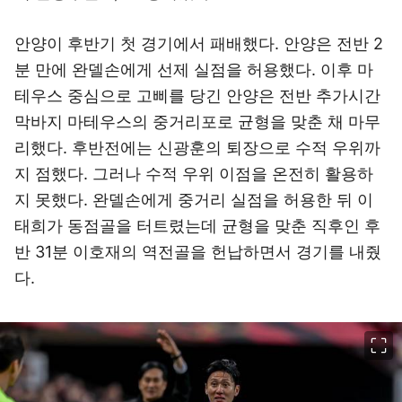
안양이 후반기 첫 경기에서 패배했다. 안양은 전반 2
분 만에 완델손에게 선제 실점을 허용했다. 이후 마
테우스 중심으로 고삐를 당긴 안양은 전반 추가시간
막바지 마테우스의 중거리포로 균형을 맞춘 채 마무
리했다. 후반전에는 신광훈의 퇴장으로 수적 우위까
지 점했다. 그러나 수적 우위 이점을 온전히 활용하
지 못했다. 완델손에게 중거리 실점을 허용한 뒤 이
태희가 동점골을 터트렸는데 균형을 맞춘 직후인 후
반 31분 이호재의 역전골을 헌납하면서 경기를 내줬
다.
이미지 크게 보기