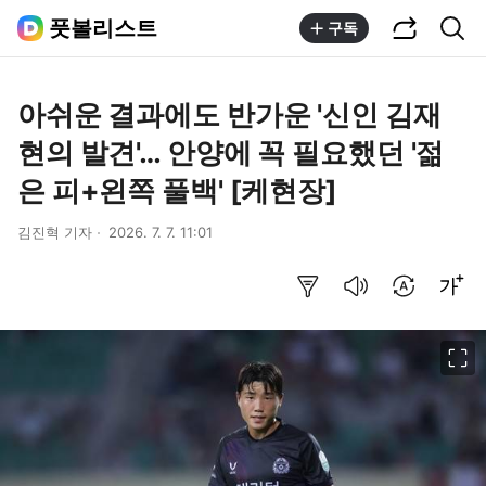
공유하기
통합검색
풋볼리스트
구독
아쉬운 결과에도 반가운 '신인 김재
현의 발견'… 안양에 꼭 필요했던 '젊
은 피+왼쪽 풀백' [케현장]
김진혁 기자
2026. 7. 7. 11:01
요약보기
음성으로 듣기
번역 설정
글씨크기 조절하기
이미지 크게 보기