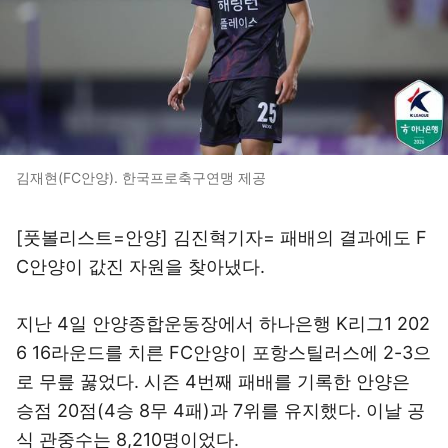
김재현(FC안양). 한국프로축구연맹 제공
[풋볼리스트=안양] 김진혁기자= 패배의 결과에도 F
C안양이 값진 자원을 찾아냈다.
지난 4일 안양종합운동장에서 하나은행 K리그1 202
6 16라운드를 치른 FC안양이 포항스틸러스에 2-3으
로 무릎 꿇었다. 시즌 4번째 패배를 기록한 안양은
승점 20점(4승 8무 4패)과 7위를 유지했다. 이날 공
식 관중수는 8,210명이었다.