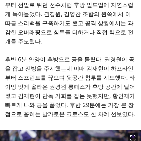
부터 선발로 뛰던 선수처럼 후방 빌드업에 자연스럽
게 녹아들었다. 권경원, 김영찬 조합의 왼쪽에서 이
따금 스리백을 구축하기도 했고 공격 상황에서는 과
감한 오버래핑으로 침투를 더하거나 직접 킥으로 전
개를 주도했다.
후반 6분 안양이 후방으로 공을 돌렸다. 권경원이 공
을 잡고 전방을 주시했는데 이때 김재현이 하프라인
부터 스프린트를 끊으며 뒷공간 침투를 시도했다. 타
이밍 맞게 올라온 권경원 롱패스가 후방 공간에 떨어
졌고 김재현이 단독 기회를 잡는 듯했지만, 황인재가
빠르게 나와 공을 품었다. 후반 29분에는 가장 큰 장
점으로 꼽히는 날카로운 크로스도 한 차례 선보였다.
이미지 크게 보기