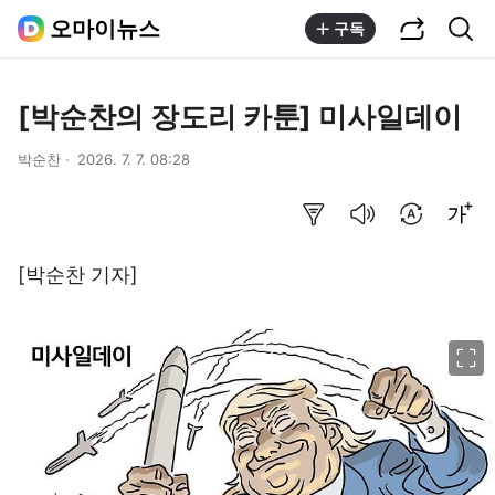
공유하기
통합검색
오마이뉴스
구독
[박순찬의 장도리 카툰] 미사일데이
박순찬
2026. 7. 7. 08:28
요약보기
음성으로 듣기
번역 설정
글씨크기 조절하기
[박순찬 기자]
이미지 크게 보기