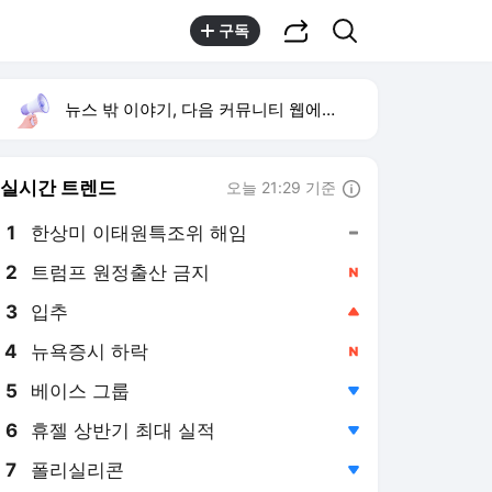
공유하기
검색
구독
뉴스 밖 이야기, 다음 커뮤니티 웹에서 보기
실시간 트렌드
오늘 21:29 기준
툴팁보기
1
한상미 이태원특조위 해임
,유지
2
트럼프 원정출산 금지
,신규
3
입추
,상승
4
뉴욕증시 하락
,신규
5
베이스 그룹
,하락
6
휴젤 상반기 최대 실적
,하락
7
폴리실리콘
,하락