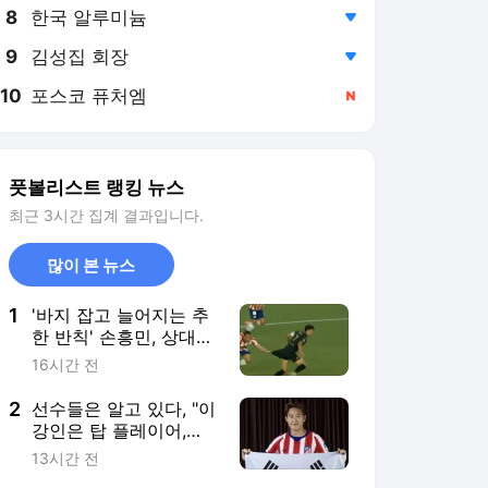
8
한국 알루미늄
,하락
9
김성집 회장
,하락
10
포스코 퓨처엠
,신규
풋볼리스트 랭킹 뉴스
최근 3시간 집계 결과입니다.
많이 본 뉴스
1
'바지 잡고 늘어지는 추
한 반칙' 손흥민, 상대
집중 견제에 5경기 연속
16시간 전
골 불발 '경고 유도 2회'
2
선수들은 알고 있다, "이
강인은 탑 플레이어,
PSG서 출전시간 더 줬
13시간 전
어야" 누네스도 동의