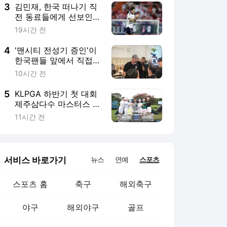
3
김민재, 한국 떠나기 직
전 동료들에게 선보인
한국음식 "오늘밤은 치
19시간 전
킨 파티다"
4
'맨시티 전성기 증인'이
한국팬들 앞에서 직접
밝힌 비하인드 "제일 좋
10시간 전
은 동료는 바로…"
5
KLPGA 하반기 첫 대회
제주삼다수 마스터스 개
막…고지원 출격
11시간 전
서비스 바로가기
뉴스
연예
스포츠
스포츠 홈
축구
해외축구
야구
해외야구
골프