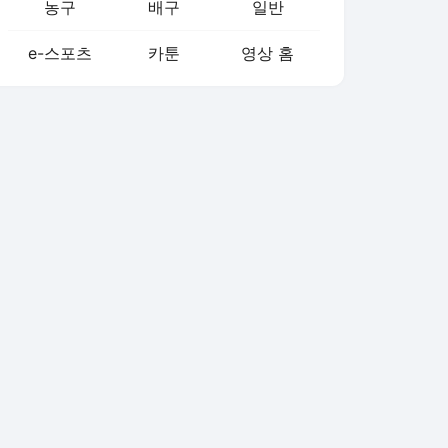
농구
배구
일반
e-스포츠
카툰
영상 홈