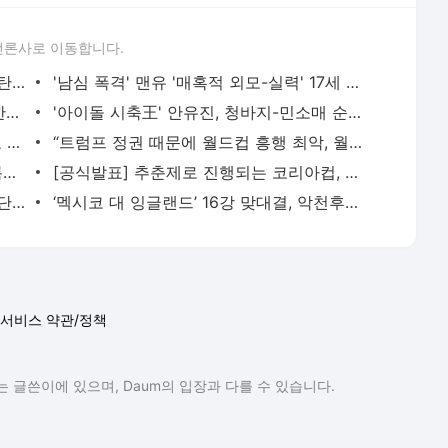
언론사로 이동합니다.
'전격 약혼 발표' 맨유 선수단 동성 커플 탄생...'코끼리가 최초 목격자' - 풋볼리스트(FOOTBALLIST)
'남심 폭격' 맨유 '매혹적 외모-실력' 17세 미녀 공격수 공식 영입 - 풋볼리스트(FOOTBALLIST)
“스포츠계 최고의 커플은 왜 무너졌나” 한국 왔던 독일 스타, 10년 못 채우고 파경 맞은 이면 -
'아이돌 시축王' 안유진, 청바지-민소매 순백 청순미 폭발 - 풋볼리스트(FOOTBALLIST)
'남편이 아주 화가 많이 났어요' 홍명보호 향한 '참교육' 밈 확산...교권감독위원회 소환 - 풋볼리
“트럼프 정권 때문에 월드컵 흥행 최악, 월드컵 특수는 개미 눈곱만큼” 미국 호텔업계 울상 -
월드컵 역사 새로 쓰는 홀란! 역대급 기록이 펑펑펑, 브라질 골문이 펑펑펑 - 풋볼리스트(FOOTBALLIS
[공식발표] 추춘제로 진행되는 코리아컵, 2라운드 대진 확정! K3·4 총 15팀 생존, K리그2 17팀과 승
이강인, 아틀레티코와 5년 계약 합의! 구단간 합의 마무리되면 스페인 간다 - 풋볼리스트(FOOTBALLIS
‘멕시코 대 잉글랜드’ 16강 맞대결, 악천후로 1시간 딜레이… 한국 시간 오전 10시 킥오프 예정
서비스 약관/정책
 글쓴이에 있으며, Daum의 입장과 다를 수 있습니다.