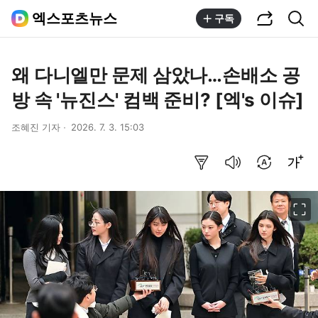
공유하기
통합검색
엑스포츠뉴스
구독
왜 다니엘만 문제 삼았나…손배소 공
방 속 '뉴진스' 컴백 준비? [엑's 이슈]
조혜진 기자
2026. 7. 3. 15:03
요약보기
음성으로 듣기
번역 설정
글씨크기 조절하기
이미지 크게 보기