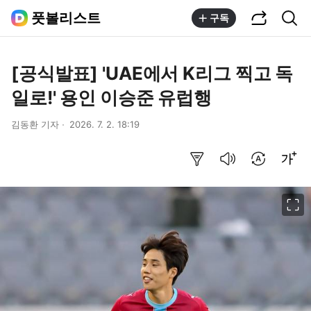
공유하기
통합검색
풋볼리스트
구독
[공식발표] 'UAE에서 K리그 찍고 독
일로!' 용인 이승준 유럽행
김동환 기자
2026. 7. 2. 18:19
요약보기
음성으로 듣기
번역 설정
글씨크기 조절하기
이미지 크게 보기