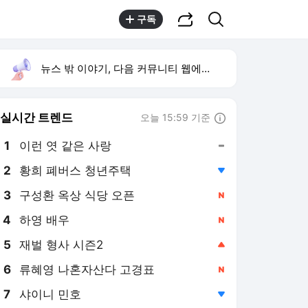
공유하기
검색
구독
뉴스 밖 이야기, 다음 커뮤니티 웹에서 보기
실시간 트렌드
오늘 15:59 기준
툴팁보기
1
이런 엿 같은 사랑
,유지
2
황희 폐버스 청년주택
,하락
3
구성환 옥상 식당 오픈
,신규
4
하영 배우
,신규
5
재벌 형사 시즌2
,상승
6
류혜영 나혼자산다 고경표
,신규
7
샤이니 민호
,하락