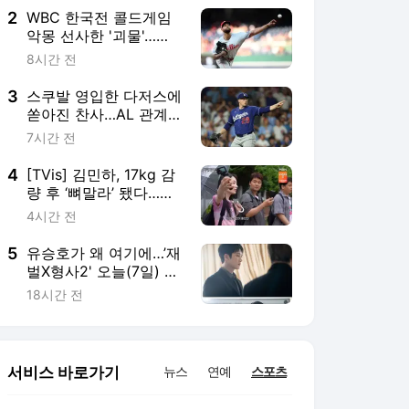
2
WBC 한국전 콜드게임
악몽 선사한 '괴물'…
MLB 시즌 15승 고지 선
8시간 전
착
3
스쿠발 영입한 다저스에
쏟아진 찬사…AL 관계자
"우리가 NL에 있지 않아
7시간 전
다행"
4
[TVis] 김민하, 17kg 감
량 후 ‘뼈말라’ 됐다…전
현무도 깜짝 “완전 다른
4시간 전
사람” (‘전현무계획’)
5
유승호가 왜 여기에…’재
벌X형사2' 오늘(7일) 첫
방송
18시간 전
서비스 바로가기
뉴스
연예
스포츠