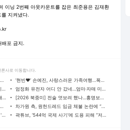
며 이닝 2번째 아웃카운트를 잡은 최준용은 김재환
드를 지켜냈다.
co.kr
 재배포 금지.
언론사로 이동합니다.
“날씬해야 프로인가” 혜리, ‘뱃살 논란’ 비웃는 압도적 자태 [IS하이컷] - 일간스포츠
‘현빈♥’ 손예진, 사랑스러운 가족여행…폭풍성장 子 공개 [IS하이컷] - 일간스포츠
‘구준엽 아내’ 故 서희원, 진짜 별 됐다…이름 딴 소행성 탄생 - 일간스포츠
엄정화 유전자 어디 안 갔네…엄마·자매 미모에 강민경도 감탄 [IS하이컷] - 일간스포츠
“비주얼 합 미쳤다” 최우식♥문가영, ‘고래별’로 시대극 로맨스 도전 - 일간스포츠
[2026 북중미] 전술 엿보려 했나...홍명보호 비공개 훈련장서 불법 드론 소동
천개↑ 식당 찾은 허영만, ‘건강 이상’ 활동 중단 “‘백반기행’ 시즌1 종료” [종합] -
차가원 측, 원헌드레드 임금 체불 논란에 “이승기 매니저가 입장문 주도…모순 주장도” 반박 -
[2026 북중미] 메시가 메시했다! 축신의 '라스트댄스', 첫 경기부터 해트트릭 작렬 - 일간스포츠
곽튜브, ‘544억 국제 사기’에 도용 피해 “저 코인 안 만듭니다” [왓IS] - 일간스포츠