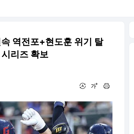
G 연속 역전포+현도훈 위기 탈
닝 시리즈 확보
번역 설정
글씨크기 조절하기
인쇄하기