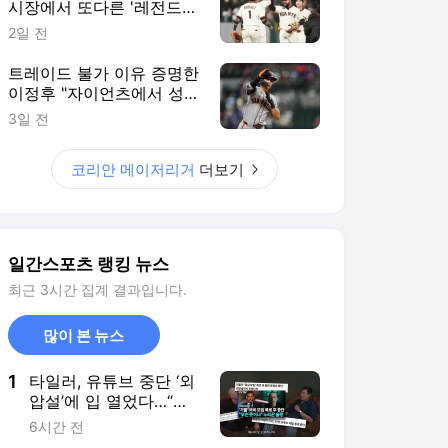
시장에서 또다른 '레전드
주니어' 품었다
2일 전
트레이드 불가 이유 증명한
이정후 "자이언츠에서 성공
하고 싶다"
3일 전
코리안 메이저리거
더보기
일간스포츠 랭킹 뉴스
최근 3시간 집계 결과입니다.
많이 본 뉴스
1
타일러, 유튜브 중단 ‘외
압설’에 입 열었다…“혼
란 겪었다면 죄송”
6시간 전