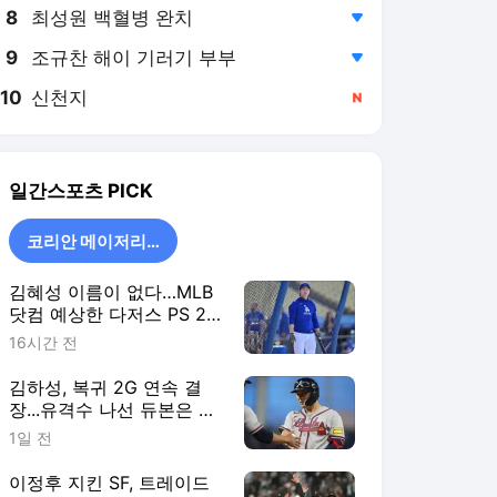
8
최성원 백혈병 완치
,하락
9
조규찬 해이 기러기 부부
,하락
10
신천지
,신규
일간스포츠
PICK
코리안 메이저리거
김혜성 이름이 없다…MLB
닷컴 예상한 다저스 PS 26
인 로스터 '충격 제외'
16시간 전
김하성, 복귀 2G 연속 결
장...유격수 나선 듀본은 2
안타·ATL 6연승
1일 전
이정후 지킨 SF, 트레이드