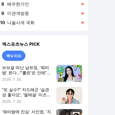
8
배우한가인
,신규
9
이관개방증
,신규
10
나솔사계 국화
,신규
엑스포츠뉴스
PICK
엑's 이슈
브브걸 떠난 남유정, '워터
밤' 뜬다…"'롤린'은 안돼"
vs "무대로 보자" 갑론을박
2026. 7. 30.
[엑's 이슈]
"또 실수?" 지드래곤 '습관
성 좋아요', '열애설' 미즈하
라 키코까지 소환 [엑's 이
2026. 7. 30.
슈]
'워터밤에 진심' 서인영, '지