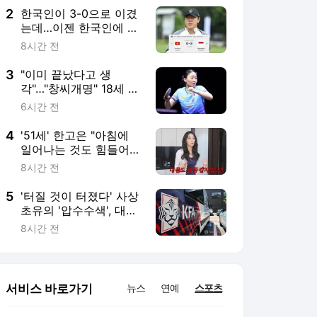
이버시와 규정 사이 한
2
한국인이 3-0으로 이겼
계 이익 추구"
는데…이젠 한국인에 0-
3으로 무너지네→인니
8시간 전
홈 30년 징크스 '와르
르', STY 끝내 소환
3
"이미 끝났다고 생
각"…"창씨개명" 18세 日
탁구 천재, 역전승 뒤 눈
6시간 전
물→하루 만에 또 대역
전승…WTT 챔피언스 8
4
'51세' 한고은 "아침에
강서 韓 신유빈 만날까
일어나는 것도 힘들어…
내 몸 같지 않다" 토로
8시간 전
(고은언니)
5
'터질 것이 터졌다' 사상
초유의 '압수수색', 대한
축구협회는 '초상집'…홍
8시간 전
명보 피의자 조사→이임
생도 소환
서비스 바로가기
뉴스
연예
스포츠