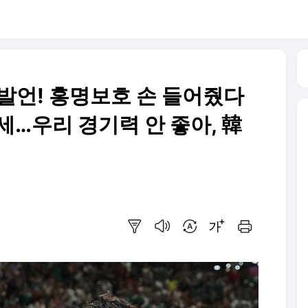
 발언! 홍명보호 손 들어줬다
세…우리 경기력 안 좋아, 韓
요약보기
음성으로 듣기
번역 설정
글씨크기 조절하기
인쇄하기