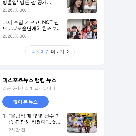
방흡입' 멍든 팔 공개
후…"부기 빠지는 중" [엑's
2026. 7. 30.
이슈]
다시 수염 기르고, NCT 팬
으로…'모솔연애2' 현커보
다 더 궁금한 출연자 근황
2026. 7. 30.
[엑's 이슈]
엑's 이슈
더보기
엑스포츠뉴스 랭킹 뉴스
최근 3시간 집계 결과입니다.
많이 본 뉴스
1
"올림픽 때 몇몇 선수 가
슴 굉장히 커졌다"…女
사이클 '가슴 게이트' 일
2시간 전
파만파→증언까지 "프라