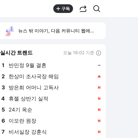
공유하기
검색
구독
뉴스 밖 이야기, 다음 커뮤니티 웹에서 보기
실시간 트렌드
오늘 16:02 기준
툴팁보기
1
반민정 9월 결혼
,유지
2
한상미 조사국장 해임
,상승
3
방은희 어머니 고독사
,신규
4
휴젤 상반기 실적
,신규
5
24기 옥순
,신규
6
이모란 원장
,신규
7
비서실장 강훈식
,신규