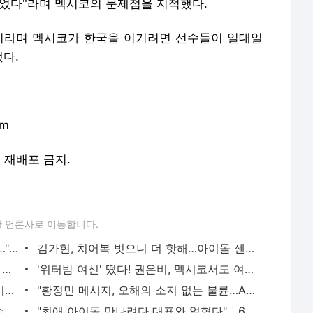
이었다"라며 멕시코의 문제점을 지적했다.
이라며 멕시코가 한국을 이기려면 선수들이 일대일
했다.
om
및 재배포 금지.
 언론사로 이동합니다.
'맥심 완판녀' 김이서, 출산 후 리즈 갱신…"한준수 세금 더 내라"
김가현, 치어복 벗으니 더 핫해…아이돌 센터 비주얼에 '난리'
'김우빈♥' 신민아, 임신설 활활…살 오른 모습에 추측 난무
'워터밤 여신' 떴다! 권은비, 멕시코서도 여신 클래스 입증
38세 메시, 생애 최초 월드컵 해트트릭 미쳤다!…WC 통산 최다득점 1위 대역사 썼다! 200번째 A매치
"황정민 메시지, 오해의 소지 없는 불륜…A씨는 스토킹" 현직 변호사 해석 [엑's 이슈]
'태도 논란' 정준원, 유튜브에선 다른 모습…"난 안 되는 놈인가 생각" [엑's 이슈]
"최애 아이돌 만나려다 대표와 얽혔다"... 6억뷰 웹툰 원작 '최애의 사원'