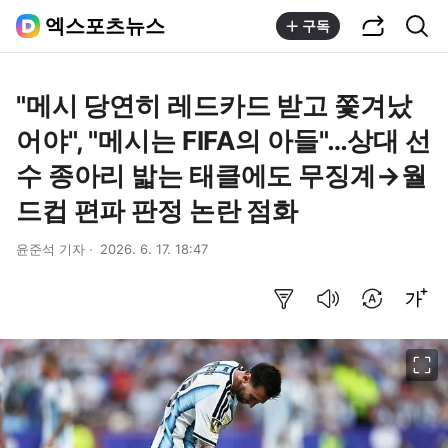
공유하기
통합검색
엑스포츠뉴스
구독
"메시 당연히 레드카드 받고 쫓겨났
어야", "메시는 FIFA의 아들"…상대 선
수 종아리 밟는 태클에도 무징계→월
드컵 편파 판정 논란 점화
윤준석 기자
2026. 6. 17. 18:47
요약보기
음성으로 듣기
번역 설정
글씨크기 조절하기
이미지 크게 보기