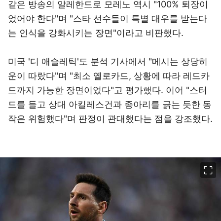
같은 방송의 알레한드로 모레노 역시 "100% 퇴장이
었어야 한다"며 "스타 선수들이 특별 대우를 받는다
는 인식을 강화시키는 장면"이라고 비판했다.
미국 '디 애슬레틱'도 분석 기사에서 "메시는 상당히
운이 따랐다"며 "최소 옐로카드, 상황에 따라 레드카
드까지 가능한 장면이었다"고 평가했다. 이어 "스터
드를 들고 상대 아킬레스건과 종아리를 긁는 듯한 동
작은 위험했다"며 판정이 관대했다는 점을 강조했다.
이미지 크게 보기