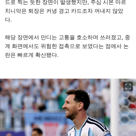
드로 찍는 듯한 장면이 발생했지만, 주심 시몬 마르
치니악은 퇴장은 커녕 경고 카드조차 꺼내지 않았
다.
해당 장면에서 만디는 고통을 호소하며 쓰러졌고, 중
계 화면에서도 위험한 접촉으로 보였다는 점에서 논
란은 빠르게 확산됐다.
이미지 크게 보기