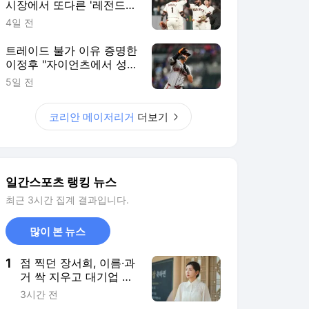
시장에서 또다른 '레전드
주니어' 품었다
4일 전
트레이드 불가 이유 증명한
이정후 "자이언츠에서 성공
하고 싶다"
5일 전
코리안 메이저리거
더보기
일간스포츠 랭킹 뉴스
최근 3시간 집계 결과입니다.
많이 본 뉴스
1
점 찍던 장서희, 이름·과
거 싹 지우고 대기업 유
모 잠입 (‘욕망의 덫’)
3시간 전