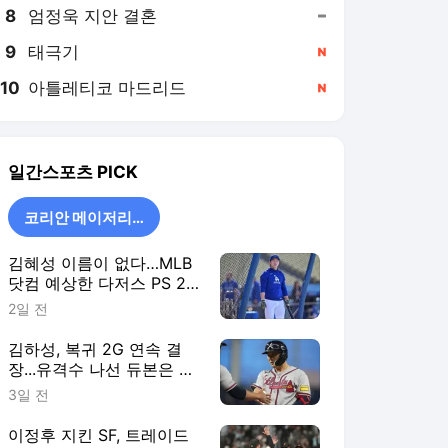
8
엄정욱 지안 결혼
,유지
9
태극기
,신규
10
아틀레티코 마드리드
,신규
일간스포츠
PICK
코리안 메이저리거
김혜성 이름이 없다…MLB
닷컴 예상한 다저스 PS 26
인 로스터 '충격 제외'
2일 전
김하성, 복귀 2G 연속 결
장...유격수 나선 듀본은 2
안타·ATL 6연승
3일 전
이정후 지킨 SF, 트레이드