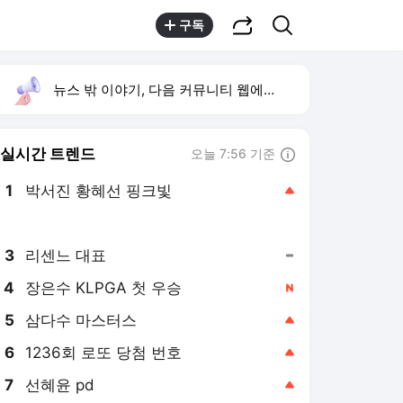
공유하기
검색
구독
뉴스 밖 이야기, 다음 커뮤니티 웹에서 보기
실시간 트렌드
오늘 7:56 기준
툴팁보기
1
박서진 황혜선 핑크빛
,상승
2
이란 호르무즈 재개방
,신규
3
리센느 대표
,유지
4
장은수 KLPGA 첫 우승
,신규
5
삼다수 마스터스
,상승
6
1236회 로또 당첨 번호
,상승
7
선혜윤 pd
,상승