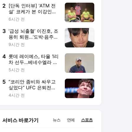
2
[단독 인터뷰] 'ATM 전
설' 코케가 본 이강인
은…"돌파·드리블 뛰어나
6시간 전
고 강렬해"
3
‘급성 뇌출혈’ 이진호, 조
용히 퇴원…‘도박·음주운
전’ 재판 기일 코앞
9시간 전
4
롯데 레이예스, 타율 1리
차 선두…베네수엘라 매
체도 주목
5시간 전
5
“코리안 좀비와 싸우고
싶었다” UFC 은퇴전서
35초 만에 퇴장한 엘킨
4시간 전
스…“아내 덕에 17년간
뛸 수 있었어”
서비스 바로가기
뉴스
연예
스포츠