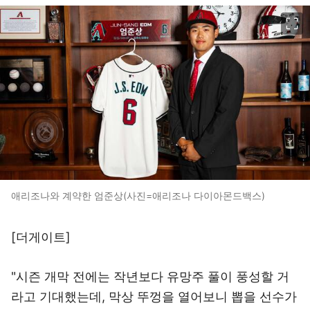
이미지 크게 보기
애리조나와 계약한 엄준상(사진=애리조나 다이아몬드백스)
[더게이트]
"시즌 개막 전에는 작년보다 유망주 풀이 풍성할 거
라고 기대했는데, 막상 뚜껑을 열어보니 뽑을 선수가