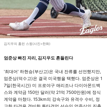
김지우의 홈런 스윙(사진=한화)
엄준상 빠진 자리, 김지우도 흔들린다
'최대어' 하현승(부산고)은 국내 잔류를 선언했지만,
엄준상(덕수고)은 결국 미국행을 택했다. 엄준상은 1
7일(한국시간) 미 프로야구 애리조나 다이아몬드백
스와 계약금 150만 달러(약 21억 7500만원)에 정식
계약을 마쳤다. 153km의 강속구와 유격수 수비, 정
교한 타격을 겸비한 투타겸업 선수인 엄준상의 진출