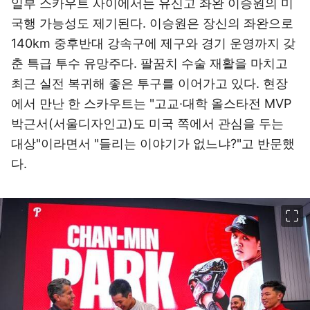
일부 스카우트 사이에서는 유신고 좌완 이승원의 미
국행 가능성도 제기된다. 이승원은 장신의 좌완으로
140km 중후반대 강속구에 제구와 경기 운영까지 갖
춘 특급 투수 유망주다. 팔꿈치 수술 재활을 마치고
최근 실전 복귀해 좋은 투구를 이어가고 있다. 현장
에서 만난 한 스카우트는 "고교·대학 올스타전 MVP
박근서(서울디자인고)도 미국 쪽에서 관심을 두는
대상"이라면서 "들리는 이야기가 없느냐?"고 반문했
다.
이미지 크게 보기