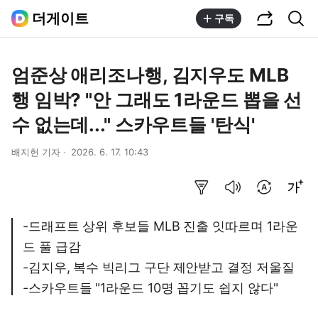
공유하기
통합검색
더게이트
구독
엄준상 애리조나행, 김지우도 MLB
행 임박? "안 그래도 1라운드 뽑을 선
수 없는데..." 스카우트들 '탄식'
배지헌 기자
2026. 6. 17. 10:43
요약보기
음성으로 듣기
번역 설정
글씨크기 조절하기
-드래프트 상위 후보들 MLB 진출 잇따르며 1라운
드 풀 급감
-김지우, 복수 빅리그 구단 제안받고 결정 저울질
-스카우트들 "1라운드 10명 꼽기도 쉽지 않다"