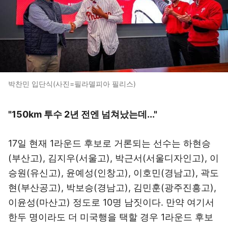
박찬민 입단식(사진=필라델피아 필리스)
"150km 투수 2년 전엔 넘쳐났는데..."
17일 현재 1라운드 후보로 거론되는 선수는 하현승
(부산고), 김지우(서울고), 박근서(서울디자인고), 이
승원(유신고), 윤예성(인창고), 이호민(경남고), 곽도
현(부산공고), 박보승(경남고), 김민훈(광주진흥고),
이윤성(마산고) 정도로 10명 남짓이다. 만약 여기서
한두 명이라도 더 미국행을 택할 경우 1라운드 후보