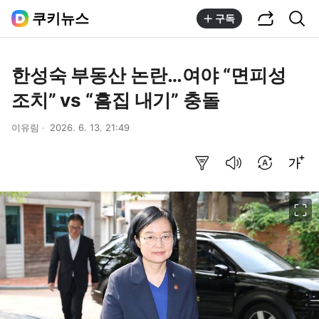
공유하기
통합검색
쿠키뉴스
구독
한성숙 부동산 논란…여야 “면피성
조치” vs “흠집 내기” 충돌
이유림
2026. 6. 13. 21:49
요약보기
음성으로 듣기
번역 설정
글씨크기 조절하기
이미지 크게 보기